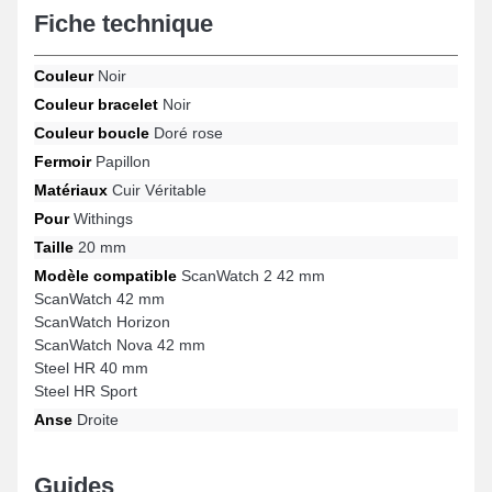
Fiche technique
s'accommode parfaitement à tous les styles. Posé sur cette sorte
de bracelet de montre connectée, elle est compatible avec ce
genre sur le format de ScanWatch 2 42 mm, Steel HR 40 mm,
Couleur
Noir
Steel HR Sport, ScanWatch Horizon, ScanWatch Nova 42 mm,
ScanWatch 42 mm et bien plus encore de la marque Withings,
Couleur bracelet
Noir
l'attache papillon est de fabrication soignée. En alliant ergonomie
Couleur boucle
Doré rose
et compatibilité étendue, cet accessoire horloger Withings permet
une adaptabilité étendue avec une large gamme de manière
Fermoir
Papillon
précise tout en garantissant une utilisation agréable.
Matériaux
Cuir Véritable
Pour
Withings
Taille
20 mm
Modèle compatible
ScanWatch 2 42 mm
ScanWatch 42 mm
ScanWatch Horizon
ScanWatch Nova 42 mm
Steel HR 40 mm
Steel HR Sport
Anse
Droite
Guides