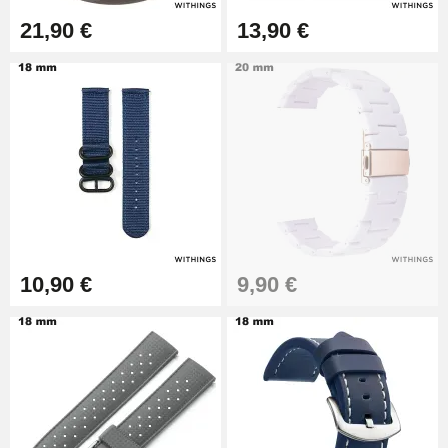
14,08 €
21,90 €
13,90 €
Boîte Pompe pour Bracelet
Montre - Diamètre 1,80 mm - 8 à
25 mm
19,90 €
Extracteur de Bracelet de
Montre Facile
17,90 €
10,90 €
9,90 €