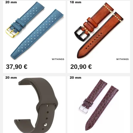
Pied à Coulisse Numérique
9,90 €
Pince à Poinçonner (pince trou)
57,42 €
Pince Trou pour Bracelet de
37,90 €
20,90 €
Montre
10,90 €
Kit Horlogerie Débutant
26,90 €
Boîte Pompe Bracelet Montre -
Diamètre 1,50 mm - 8 à 25 mm