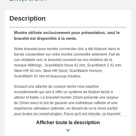
Description
Montre utilisée exclusivement pour présentation, seul le
bracelet est disponible à la vente.
Notre bracelet pour montre connectée chic a été élaboré dans le
but de s'assembler sur votre montre connectée aisément. Fait de
cuir véritable noir, le bracelet convient sur les modèles de la
marque Withings : ScanWatch Nova 42 mm, ScanWatch 2 42 mm,
Steel HR 40 mm, Steel HR Sport, ScanWatch Horizon,
ScanWatch 42 mm et beaucoup d'autres.
Incluant une attache de couleur dorée rose papillon
exceptionnelle qui sert à offrir un système de fixation facile à
utiliser et fiable. Le bracelet montre 20mm présente une largeur
de 20mm dans le but de garantir une esthétique raffinée et une
expérience utilisateur optimale, en faisant de lui le choix parfait
pour toutes les morphologies. Parce qu'il est robuste, ce bracelet
montre constitue une alternative optimale dans le but d'en
Afficher toute la description
remplacer un endommagé ou cassé. Combinant esthétique
soignée et praticité pour combler les attentes des adeptes de
confort, la couleur noire rappelle une simplicité unique qui