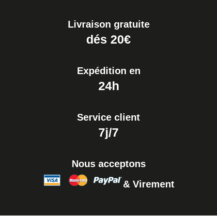
19,90 €
Livraison gratuite
Extracteur de Bracelet de
dés 20€
Montre Facile
17,90 €
Expédition en
24h
Service client
7j/7
Nous acceptons
& Virement