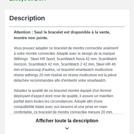
Description
Attention : Seul le bracelet est disponible à la vente,
montre non jointe.
Vous pouvez adapter ce bracelet de montre connectée aisément
à votre montre connectée. Adapté avec le design de la marque
Withings : Steel HR Sport, ScanWatch Nova 42 mm, ScanWatch
Horizon, ScanWatch 42 mm, ScanWatch 2 42 mm, Steel HR 40
mm et beaucoup d'autres, ce bracelet smartwatch multicolore
résine withings 20 mm réalisé en résine multicolore est la pièce
détachée recommandée afin d'embellir votre smartwatch.
Adoptez la qualité de ce bracelet montre équipé d'un fermoir
déployant d'aspect doré rose de qualité, il assure un maintien
parfait dans toutes les circonstances. Adopté afin d'une
compatibilité totale avec vos besoins et une prise en main
confortable, ce bracelet de montre connectée mesure 20 mm.
Endurant, ce bracelet smartwatch multicolore résine withings 20
Afficher toute la description
mm constitue une alternative parfaite dans le but d'en changer un
défectueux ou usé. Le coloris multicolore sophistiqué de ce genre
de bracelet pour montre met en valeur le visuel tendance de votre