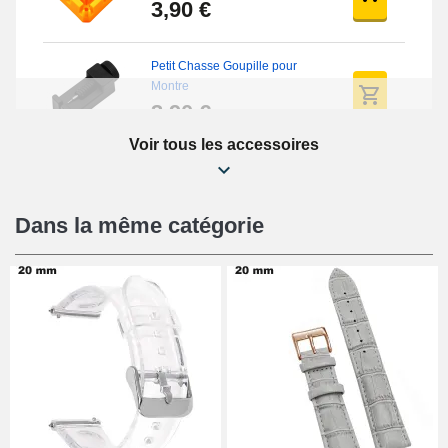
3,90 €
Petit Chasse Goupille pour
Montre
3,90 €
Voir tous les accessoires
Chasses Goupille Long Montre
0.7/0.8/0.9/1.0mm
19,08 €
Dans la même catégorie
Chasse-Goupille Montre
4,90 €
Outil Changement Bracelet
Montre Professionnel
49,92 €