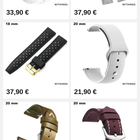
Outil Bracelet Montre pas cher
33,90 €
37,90 €
34,92 €
Kit pour Raccourcir Bracelet
Montre
7,90 €
Kit Réparation Montre Débutant
16,90 €
37,90 €
21,90 €
Pied à Coulisse Numérique
9,90 €
Kit Horlogerie Débutant