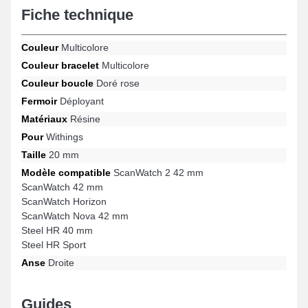
Fiche technique
garde-temps. Ce bracelet se démarque grâce à un fermoir
déployant de fabrication soignée, et sa compatibilité pour les
designs ScanWatch Horizon, ScanWatch 42 mm, Steel HR Sport,
Couleur
Multicolore
Steel HR 40 mm, ScanWatch Nova 42 mm, ScanWatch 2 42 mm
et bien plus encore de la marque Withings. Grâce à sa fabrication
Couleur bracelet
Multicolore
minutieuse, ce bracelet en Résine Withings se raccorde en toute
Couleur boucle
Doré rose
harmonie à une variété de références populaires pour une
utilisation journalière.
Fermoir
Déployant
Matériaux
Résine
Pour
Withings
Taille
20 mm
Modèle compatible
ScanWatch 2 42 mm
ScanWatch 42 mm
ScanWatch Horizon
ScanWatch Nova 42 mm
Steel HR 40 mm
Steel HR Sport
Anse
Droite
Guides