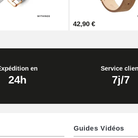
42,90 €
Expédition en
Service clien
24h
7j/7
de montre
Guides Vidéos