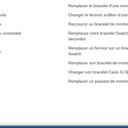
Remplacer le bracelet d'une mon
uits
Changer le fermoir ardillon d'un
e
Raccourcir un bracelet de montr
1,50 mm - 8 à 25 mm
e connectée
Remplacez votre bracelet Swatc
secondes
Remplacer un fermoir sur un bra
e
Swatch
ètre 1,80 mm - 8 à 25 mm
Remplacer son bracelet de mont
Changer son bracelet Casio G-S
Remplacer un passant de montre