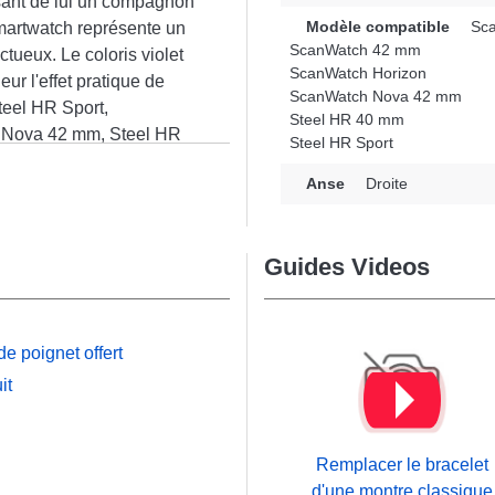
sant de lui un compagnon
Modèle compatible
Sca
smartwatch représente un
ScanWatch 42 mm
tueux. Le coloris violet
ScanWatch Horizon
ur l'effet pratique de
ScanWatch Nova 42 mm
teel HR Sport,
Steel HR 40 mm
 Nova 42 mm, Steel HR
Steel HR Sport
arque Withings, cette
n
Anse
Droite
ant de qualité
ngs se fond avec fluidité
Guides Videos
e poignet offert
it
Remplacer le bracelet
d'une montre classique