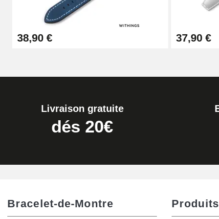
Kit Réparation Montre Débutant
38,90 €
37,90 €
16,90 €
Pied à Coulisse Numérique
9,90 €
Livraison gratuite
Kit Horlogerie Débutant
dés 20€
26,90 €
Marteau Horloger pour Goupille Bracelet 
3,90 €
Bracelet-de-Montre
Produits