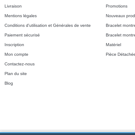
Kit pour Réduire Bracelet Montre Métal
Livraison
Promotions
13,90 €
Mentions légales
Nouveaux prod
Conditions d'utilisation et Générales de vente
Bracelet montr
Boîte Pompe Bracelet Montre - Diamètre 
Paiement sécurisé
Bracelet montr
14,08 €
Inscription
Matériel
Mon compte
Pièce Détaché
Boîte Pompe pour Bracelet Montre - Diam
Contactez-nous
Plan du site
19,90 €
Blog
Extracteur de Bracelet de Montre Facile
17,90 €