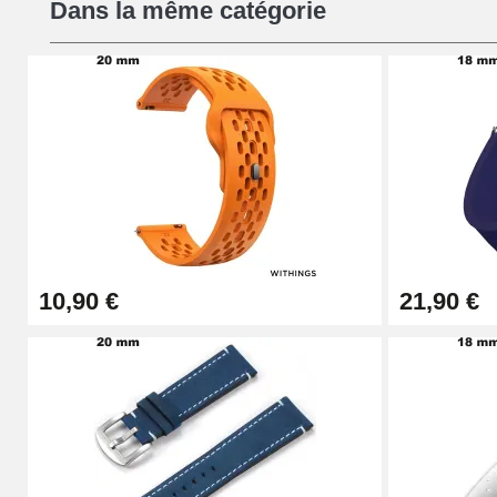
Dans la même catégorie
19,08 €
Chasse-Goupille Montre
4,90 €
Outil Changement Bracelet Montre Profes
49,92 €
10,90 €
21,90 €
Outil Bracelet Montre pas cher
34,92 €
Kit pour Raccourcir Bracelet Montre
7,90 €