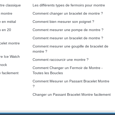
tre classique
Les différents types de fermoirs pour montre
Ajouter au panier
e montre
Comment changer un bracelet de montre ?
e en métal
Comment bien mesurer son poignet ?
h en 20
Comment mesurer une pompe de montre ?
Ajouter au panier
Comment mesurer un bracelet de montre ?
celet montre
Comment mesurer une goupille de bracelet de
montre ?
re Ice Watch
Comment raccourcir une montre ?
Ajouter au panier
hock
Comment Changer un Fermoir de Montre -
 facilement
Toutes les Boucles
Comment Mesurer un Passant Bracelet Montre
?
Ajouter au panier
Changer un Passant Bracelet Montre facilement