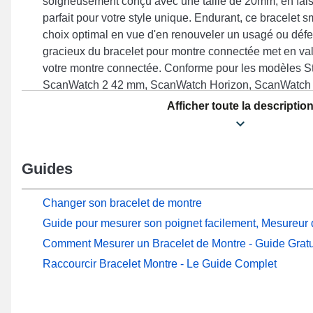
soigneusement conçu avec une taille de 20mm, en fai
parfait pour votre style unique. Endurant, ce bracelet 
choix optimal en vue d'en renouveler un usagé ou défec
gracieux du bracelet pour montre connectée met en vale
votre montre connectée. Conforme pour les modèles S
ScanWatch 2 42 mm, ScanWatch Horizon, ScanWatch
40 mm, ScanWatch 42 mm et beaucoup d'autres de la m
Afficher toute la descriptio
sorte de bracelet pour montre compte un fermoir déploy
supérieure. En utilisant sa robustesse, cet article Withi
à divers modèles offrant une douceur incomparable.
Guides
Changer son bracelet de montre
Guide pour mesurer son poignet facilement, Mesureur d
Comment Mesurer un Bracelet de Montre - Guide Gratu
Raccourcir Bracelet Montre - Le Guide Complet