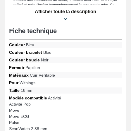
raffiné et cela s'insère harmonieusement à votre garde-robe. Ce
modèle de bracelet montre connectée haut de gamme est doté
Afficher toute la description
d'un fermoir papillon robuste et est convenable avec les
références Pulse, Steel HR, Move ECG, ScanWatch 38 mm,
Activité Pop, ScanWatch Nova Brillant 39 mm et bien d'autres
Fiche technique
encore de la marque Withings. Au moyen de son style
contemporain, cet article au design raffiné Withings s'intègre avec
fluidité à un large éventail de modèles idéal au quotidien.
Couleur
Bleu
Couleur bracelet
Bleu
Couleur boucle
Noir
Fermoir
Papillon
Matériaux
Cuir Véritable
Pour
Withings
Taille
18 mm
Modèle compatible
Activité
Activité Pop
Move
Move ECG
Pulse
ScanWatch 2 38 mm