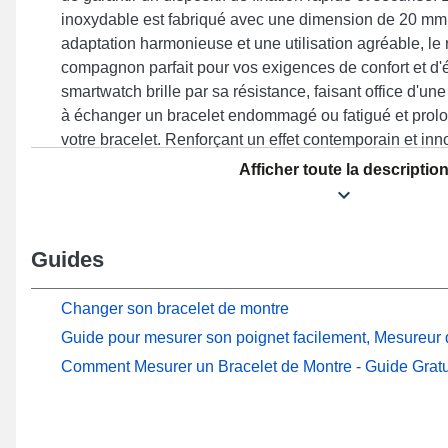
inoxydable est fabriqué avec une dimension de 20 mm
adaptation harmonieuse et une utilisation agréable, le 
compagnon parfait pour vos exigences de confort et d'
smartwatch brille par sa résistance, faisant office d'une
à échanger un bracelet endommagé ou fatigué et prol
votre bracelet. Renforçant un effet contemporain et in
connectée, ce bracelet montre répond idéalement aux 
Afficher toute la descriptio
de design. Ce genre de bracelet pour montre arbore une
fonctionne pour les gabarits ScanWatch Nova 42 mm,
ScanWatch Horizon, ScanWatch 42 mm, Steel HR Spo
Guides
et beaucoup plus encore de la marque Withings. En uti
élégant, cet accessoire Withings s'accorde naturelle
de modèles offrant une douceur incomparable.
Changer son bracelet de montre
Guide pour mesurer son poignet facilement, Mesureur d
Comment Mesurer un Bracelet de Montre - Guide Gratu