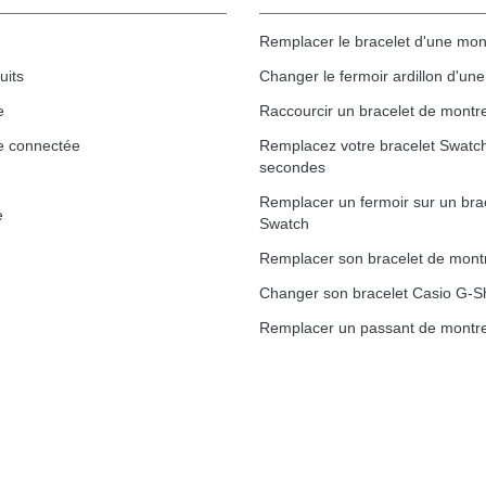
Remplacer le bracelet d'une mon
uits
Changer le fermoir ardillon d'un
e
Raccourcir un bracelet de montr
1,50 mm - 8 à 25 mm
e connectée
Remplacez votre bracelet Swatc
secondes
Remplacer un fermoir sur un bra
e
Swatch
ètre 1,80 mm - 8 à 25 mm
Remplacer son bracelet de mont
Changer son bracelet Casio G-S
Remplacer un passant de montre