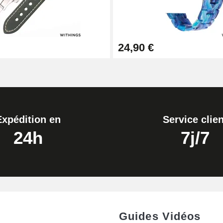
24,90 €
Expédition en
Service clien
24h
7j/7
de montre
Guides Vidéos