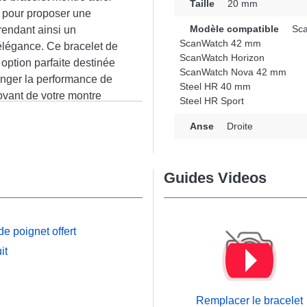
Taille
20 mm
 pour proposer une
Modèle compatible
Sca
rendant ainsi un
ScanWatch 42 mm
élégance. Ce bracelet de
ScanWatch Horizon
 option parfaite destinée
ScanWatch Nova 42 mm
onger la performance de
Steel HR 40 mm
novant de votre montre
Steel HR Sport
aspirations des amateurs
n
Anse
Droite
 fermeture clip et
 Steel HR 40 mm,
rt, ScanWatch 2 42 mm
Guides Videos
lisant son design
ment à une gamme variée
e poignet offert
it
Remplacer le bracelet