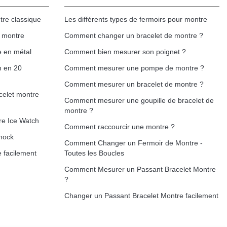
tre classique
Les différents types de fermoirs pour montre
Ajouter au panier
e montre
Comment changer un bracelet de montre ?
e en métal
Comment bien mesurer son poignet ?
h en 20
Comment mesurer une pompe de montre ?
Ajouter au panier
Comment mesurer un bracelet de montre ?
celet montre
Comment mesurer une goupille de bracelet de
montre ?
re Ice Watch
Comment raccourcir une montre ?
Ajouter au panier
hock
Comment Changer un Fermoir de Montre -
 facilement
Toutes les Boucles
Comment Mesurer un Passant Bracelet Montre
?
Ajouter au panier
Changer un Passant Bracelet Montre facilement