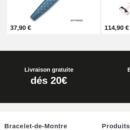
Kit Réparation Montre Débutant
37,90 €
114,90 €
16,90 €
Pied à Coulisse Numérique
9,90 €
Livraison gratuite
Kit Horlogerie Débutant
dés 20€
26,90 €
Marteau Horloger pour Goupille Bracelet 
3,90 €
Bracelet-de-Montre
Produits