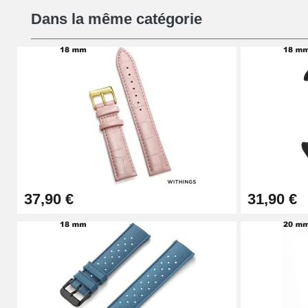
Dans la même catégorie
19,08 €
Chasse-Goupille Montre
4,90 €
Outil Changement Bracelet Montre Profes
49,92 €
37,90 €
31,90 €
Outil Bracelet Montre pas cher
34,92 €
Kit pour Raccourcir Bracelet Montre
7,90 €