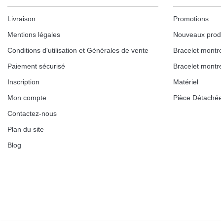
Kit pour Réduire Bracelet Montre Métal
Livraison
Promotions
13,90 €
Mentions légales
Nouveaux prod
Conditions d'utilisation et Générales de vente
Bracelet montr
Boîte Pompe Bracelet Montre - Diamètre 
Paiement sécurisé
Bracelet montr
14,08 €
Inscription
Matériel
Mon compte
Pièce Détaché
Boîte Pompe pour Bracelet Montre - Diam
Contactez-nous
Plan du site
19,90 €
Blog
Extracteur de Bracelet de Montre Facile
17,90 €