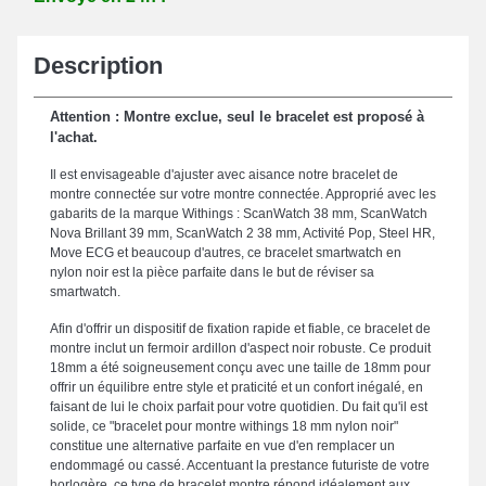
Description
Attention : Montre exclue, seul le bracelet est proposé à
l'achat.
Il est envisageable d'ajuster avec aisance notre bracelet de
montre connectée sur votre montre connectée. Approprié avec les
gabarits de la marque Withings : ScanWatch 38 mm, ScanWatch
Nova Brillant 39 mm, ScanWatch 2 38 mm, Activité Pop, Steel HR,
Move ECG et beaucoup d'autres, ce bracelet smartwatch en
nylon noir est la pièce parfaite dans le but de réviser sa
smartwatch.
Afin d'offrir un dispositif de fixation rapide et fiable, ce bracelet de
montre inclut un fermoir ardillon d'aspect noir robuste. Ce produit
18mm a été soigneusement conçu avec une taille de 18mm pour
offrir un équilibre entre style et praticité et un confort inégalé, en
faisant de lui le choix parfait pour votre quotidien. Du fait qu'il est
solide, ce "bracelet pour montre withings 18 mm nylon noir"
constitue une alternative parfaite en vue d'en remplacer un
endommagé ou cassé. Accentuant la prestance futuriste de votre
horlogère, ce type de bracelet montre répond idéalement aux