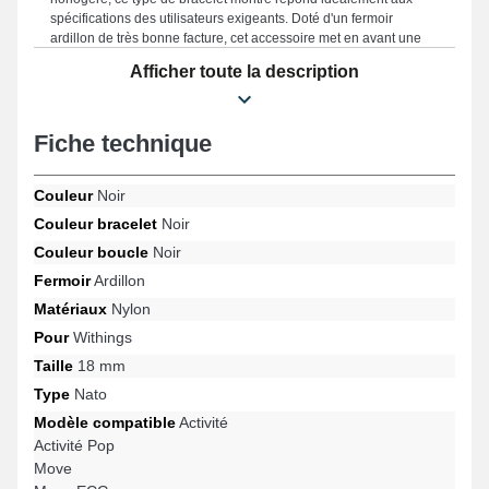
spécifications des utilisateurs exigeants. Doté d'un fermoir
ardillon de très bonne facture, cet accessoire met en avant une
expérience utilisateur fluide et se prête parfaitement sur les
Afficher toute la description
références Activité, Steel HR, ScanWatch 2 38 mm, ScanWatch
Light, Activité Pop, Move et beaucoup davantage de la marque
Withings. Avec sa flexibilité, ce bracelet montre connectée
Withings s'harmonise idéalement à une large gamme de
Fiche technique
références de la marque.
Couleur
Noir
Couleur bracelet
Noir
Couleur boucle
Noir
Fermoir
Ardillon
Matériaux
Nylon
Pour
Withings
Taille
18 mm
Type
Nato
Modèle compatible
Activité
Activité Pop
Move