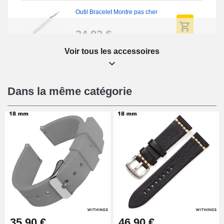
Outil Bracelet Montre pas cher
34,92 €
Voir tous les accessoires
Kit Réparation Montre Débutant
16,90 €
Dans la même catégorie
Pied à Coulisse Numérique
9,90 €
Kit Horlogerie Débutant
26,90 €
Boîte Pompe Bracelet Montre -
35,90 €
46,90 €