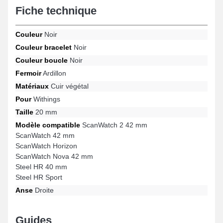
Fiche technique
votre garde-robe. Pensé afin de s'harmoniser idéalement pour les
modèles ScanWatch Horizon, ScanWatch 2 42 mm, Steel HR 40
mm, Steel HR Sport, ScanWatch 42 mm, ScanWatch Nova 42 mm
Couleur
Noir
par exemple de la marque Withings, cette fermeture garantit une
attache ardillon solide et une ergonomie parfaite. Avec l'aide de
Couleur bracelet
Noir
sa conception astucieuse, cet article au design raffiné Withings se
Couleur boucle
Noir
combine parfaitement à une variété de références populaires
idéal en toutes circonstances.
Fermoir
Ardillon
Matériaux
Cuir végétal
Pour
Withings
Taille
20 mm
Modèle compatible
ScanWatch 2 42 mm
ScanWatch 42 mm
ScanWatch Horizon
ScanWatch Nova 42 mm
Steel HR 40 mm
Steel HR Sport
Anse
Droite
Guides