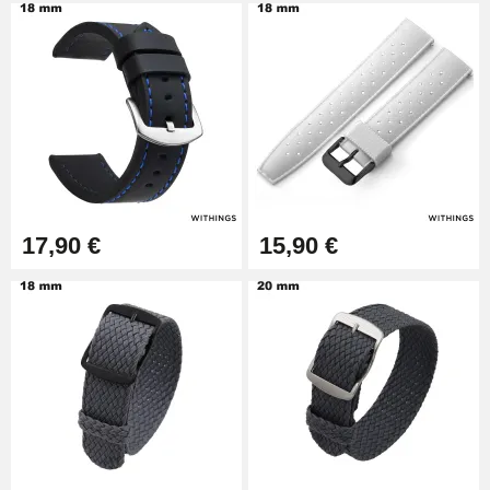
Pied à Coulisse Numérique
9,90 €
Pince à Poinçonner (pince trou)
57,42 €
Pince Trou pour Bracelet de
17,90 €
15,90 €
Montre
10,90 €
Kit Horlogerie Débutant
26,90 €
Boîte Pompe Bracelet Montre -
Diamètre 1,50 mm - 8 à 25 mm