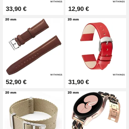
14,08 €
33,90 €
12,90 €
Boîte Pompe pour Bracelet
Montre - Diamètre 1,80 mm - 8 à
25 mm
19,90 €
Extracteur de Bracelet de
Montre Facile
17,90 €
52,90 €
31,90 €