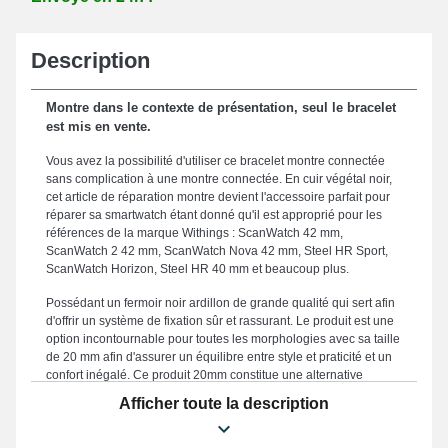
Description
Montre dans le contexte de présentation, seul le bracelet
est mis en vente.
Vous avez la possibilité d'utiliser ce bracelet montre connectée
sans complication à une montre connectée. En cuir végétal noir,
cet article de réparation montre devient l'accessoire parfait pour
réparer sa smartwatch étant donné qu'il est approprié pour les
références de la marque Withings : ScanWatch 42 mm,
ScanWatch 2 42 mm, ScanWatch Nova 42 mm, Steel HR Sport,
ScanWatch Horizon, Steel HR 40 mm et beaucoup plus.
Possédant un fermoir noir ardillon de grande qualité qui sert afin
d'offrir un système de fixation sûr et rassurant. Le produit est une
option incontournable pour toutes les morphologies avec sa taille
de 20 mm afin d'assurer un équilibre entre style et praticité et un
confort inégalé. Ce produit 20mm constitue une alternative
appropriée dans le but d'en remplacer un usé ou usagé, étant
Afficher toute la description
donné qu'il est robuste. Mêlant qualité exceptionnelle et praticité
dans le but de répondre aux envies des adeptes de confort, le
coloris noir rappelle un style chic qui se marie élégamment à