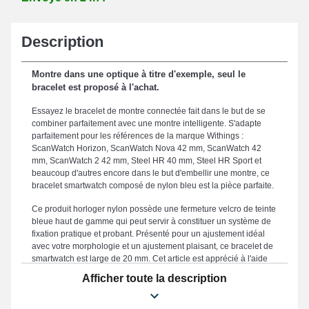
Description
Montre dans une optique à titre d'exemple, seul le
bracelet est proposé à l'achat.
Essayez le bracelet de montre connectée fait dans le but de se
combiner parfaitement avec une montre intelligente. S'adapte
parfaitement pour les références de la marque Withings :
ScanWatch Horizon, ScanWatch Nova 42 mm, ScanWatch 42
mm, ScanWatch 2 42 mm, Steel HR 40 mm, Steel HR Sport et
beaucoup d'autres encore dans le but d'embellir une montre, ce
bracelet smartwatch composé de nylon bleu est la pièce parfaite.
Ce produit horloger nylon possède une fermeture velcro de teinte
bleue haut de gamme qui peut servir à constituer un système de
fixation pratique et probant. Présenté pour un ajustement idéal
avec votre morphologie et un ajustement plaisant, ce bracelet de
smartwatch est large de 20 mm. Cet article est apprécié à l'aide
de sa qualité exceptionnelle, en faisant de lui un allié parfait
Afficher toute la description
destiné à s'harmoniser idéalement à votre look quotidien et en
garantissant un usage agréable en toute circonstance. Le coloris
bleu incarne un style sophistiqué qui s'intègre élégamment à tous