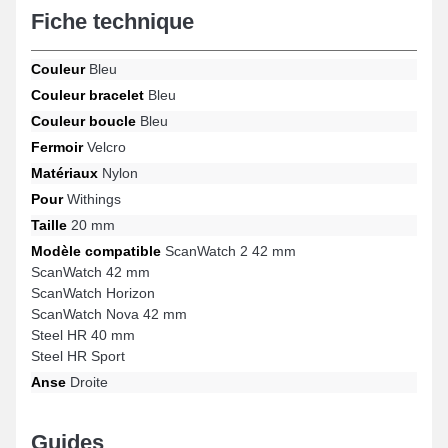
Fiche technique
les styles, associant confort optimal et fonctionnalité avancée afin
de combler les envies des adeptes de confort. Cette gamme de
bracelet montre connectée présente une fermeture velcro
Couleur
Bleu
exceptionnelle et est convenable avec le format de Steel HR
Sport, Steel HR 40 mm, ScanWatch 42 mm, ScanWatch Horizon,
Couleur bracelet
Bleu
ScanWatch 2 42 mm, ScanWatch Nova 42 mm par exemple de la
Couleur boucle
Bleu
marque Withings. Au moyen de sa finition impeccable, ce bracelet
en nylon Withings s'accorde en toute simplicité à une variété de
Fermoir
Velcro
modèles populaires assurant un confort total.
Matériaux
Nylon
Pour
Withings
Taille
20 mm
Modèle compatible
ScanWatch 2 42 mm
ScanWatch 42 mm
ScanWatch Horizon
ScanWatch Nova 42 mm
Steel HR 40 mm
Steel HR Sport
Anse
Droite
Guides