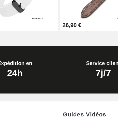
26,90 €
Expédition en
Service clien
24h
7j/7
Guides Vidéos