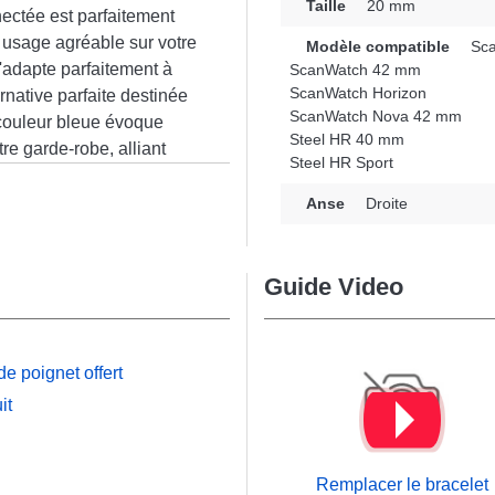
Taille
20 mm
ectée est parfaitement
 usage agréable sur votre
Modèle compatible
Sca
s'adapte parfaitement à
ScanWatch 42 mm
ScanWatch Horizon
rnative parfaite destinée
ScanWatch Nova 42 mm
a couleur bleue évoque
Steel HR 40 mm
re garde-robe, alliant
Steel HR Sport
bler les exigences des
n
ntre connectée, il
Anse
Droite
ts Steel HR Sport,
HR 40 mm, ScanWatch 42
ngs, le fermoir ardillon
Guide Video
e bracelet en Tissu
 options compatibles
e poignet offert
it
Remplacer le bracelet