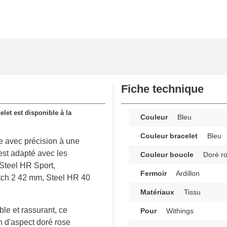
Fiche technique
let est disponible à la
Couleur
Bleu
Couleur bracelet
Bleu
e avec précision à une
 est adapté avec les
Couleur boucle
Doré r
Steel HR Sport,
Fermoir
Ardillon
h 2 42 mm, Steel HR 40
Matériaux
Tissu
ble et rassurant, ce
Pour
Withings
n d'aspect doré rose