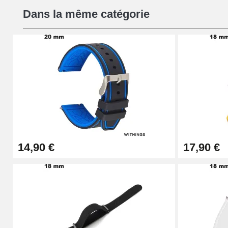
Dans la même catégorie
16,90 €
Pied à Coulisse Numérique
9,90 €
Kit Horlogerie Débutant
26,90 €
14,90 €
17,90 €
Boîte Pompe Bracelet Montre - Diamètre 
14,08 €
Boîte Pompe pour Bracelet Montre - Diam
19,90 €