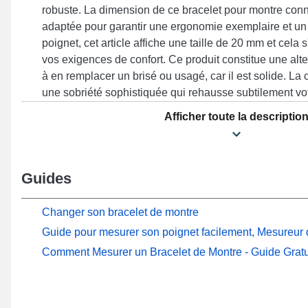
robuste. La dimension de ce bracelet pour montre conn
adaptée pour garantir une ergonomie exemplaire et un
poignet, cet article affiche une taille de 20 mm et cela 
vos exigences de confort. Ce produit constitue une alte
à en remplacer un brisé ou usagé, car il est solide. L
une sobriété sophistiquée qui rehausse subtilement vot
design moderne et fonctionnalité avancée afin de com
Afficher toute la descriptio
passionnés de mode. Mis à ce type de bracelet pour mo
s'adapte parfaitement sur cette version avec les gabari
ScanWatch Nova 42 mm, ScanWatch 2 42 mm, Steel 
mm, ScanWatch Horizon par exemple de la marque Withi
Guides
est résistant. Au moyen de sa conception astucieuse, c
Withings se marie en toute harmonie à de nombreuses
Changer son bracelet de montre
adapté à chaque moment.
Guide pour mesurer son poignet facilement, Mesureur d
Comment Mesurer un Bracelet de Montre - Guide Gratu