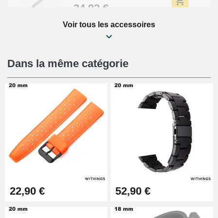
34,92 €
Voir tous les accessoires
Kit Réparation Montre Débutant
16,90 €
Dans la même catégorie
Pied à Coulisse Numérique
9,90 €
Kit Horlogerie Débutant
26,90 €
Boîte Pompe Bracelet Montre -
22,90 €
52,90 €
Diamètre 1,50 mm - 8 à 25 mm
14,08 €