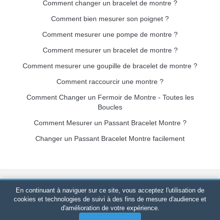
Comment changer un bracelet de montre ?
Comment bien mesurer son poignet ?
Comment mesurer une pompe de montre ?
Comment mesurer un bracelet de montre ?
Comment mesurer une goupille de bracelet de montre ?
Comment raccourcir une montre ?
Comment Changer un Fermoir de Montre - Toutes les
Boucles
Comment Mesurer un Passant Bracelet Montre ?
Changer un Passant Bracelet Montre facilement
Bracelet-de-montre.com
© 2026
Tous droits réservés
-
SIRET
:
En continuant à naviguer sur ce site, vous acceptez l'utilisation de
520 247 727 000 57 -
Plateforme Juridique : BP 20075 - 31121
cookies et technologies de suivi à des fins de mesure d'audience et
d'amélioration de votre expérience.
PORTET PDC - France Métropolitaine
-
Vente en ligne
uniquement