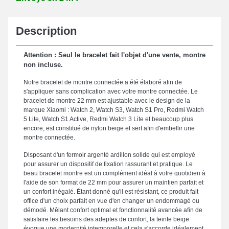
Description
Attention : Seul le bracelet fait l'objet d'une vente, montre
non incluse.
Notre bracelet de montre connectée a été élaboré afin de
s'appliquer sans complication avec votre montre connectée. Le
bracelet de montre 22 mm est ajustable avec le design de la
marque Xiaomi : Watch 2, Watch S3, Watch S1 Pro, Redmi Watch
5 Lite, Watch S1 Active, Redmi Watch 3 Lite et beaucoup plus
encore, est constitué de nylon beige et sert afin d'embellir une
montre connectée.
Disposant d'un fermoir argenté ardillon solide qui est employé
pour assurer un dispositif de fixation rassurant et pratique. Le
beau bracelet montre est un complément idéal à votre quotidien à
l'aide de son format de 22 mm pour assurer un maintien parfait et
un confort inégalé. Étant donné qu'il est résistant, ce produit fait
office d'un choix parfait en vue d'en changer un endommagé ou
démodé. Mêlant confort optimal et fonctionnalité avancée afin de
satisfaire les besoins des adeptes de confort, la teinte beige
évoque une modernité intemporelle et cela s'accorde idéalement