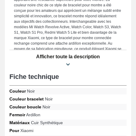
couleur noire chic de ce style de bracelet pour montre a été
conçue pour les amateurs qui apprécient un mélange subtil entre
simplicité et innovation, ce bracelet montre répond idéalement
aux objectifs des collectionneurs. Interchangeable avec les
modèles Mi Watch Revolve Active, Watch Color, Watch S3, Watch
S1, Watch S1 Pro, Redmi Watch 5 Lite et bien davantage de la
marque Xiaomi, ce type de bracelet pour montre connectée
rechange comprend une attache ardillon exceptionnelle. Au
moyen de sa fabrication minutieuse, ce produit élégant Xiaomi se
marie idéalement à de nombreuses options compatibles pour un
Afficher toute la description
usage varié.
Fiche technique
Couleur
Noir
Couleur bracelet
Noir
Couleur boucle
Noir
Fermoir
Ardillon
Matériaux
Cuir Synthétique
Pour
Xiaomi