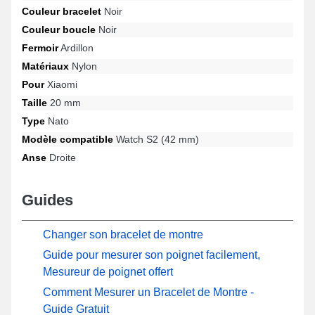
Couleur bracelet
Noir
ardillon solide, cet accessoire apporte une expérience utilisateur
fluide et se prête parfaitement avec les modèles Watch S2 (42
Couleur boucle
Noir
mm) de la marque Xiaomi. Combinant design raffiné et
Fermoir
Ardillon
adaptabilité, ce produit Xiaomi garantit une correspondance
idéale avec la référence Watch S2 (42 mm) de manière
Matériaux
Nylon
harmonieuse tout en garantissant une utilisation agréable.
Pour
Xiaomi
Taille
20 mm
Type
Nato
Modèle compatible
Watch S2 (42 mm)
Anse
Droite
Guides
Changer son bracelet de montre
Guide pour mesurer son poignet facilement,
Mesureur de poignet offert
Comment Mesurer un Bracelet de Montre -
Guide Gratuit