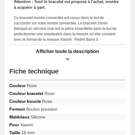
Attention : Seul le bracelet est proposé à l'achat, montre
à acquérir à part.
Ce bracelet montre connectée est conçu dans le but de
s'accorder sur votre montre connectée. Le bracelet 16mm
fabriqué en silicone rose est la pièce essentielle dans le but de
perfectionner une smartwatch dans la mesure où elle convient
avec le format de la marque Xiaomi : Redmi Band 3.
Présentant une boucle de couleur rose bouton pression solide
Afficher toute la description
qui est adoptée pour assurer un système de fixation rapide et
sécurisé. Conçu afin de proposer un confort inégalé et une
adaptation harmonieuse, ce bracelet smartwatch est fabriqué
Fiche technique
avec une dimension de 16 mm, ce qui en fait le choix parfait pour
vos exigences de confort et d'élégance. Réputé grâce à son
endurance, ce bracelet pour montre fait office d'une option
Couleur
Rose
parfaite afin de remplacer un bracelet cassé ou usé, tout en
Couleur bracelet
Rose
offrant une résistance supérieure pour votre smartwatch. Le
coloris rose raffiné de ce bracelet pour montre confère un visuel
Couleur boucle
Rose
sportif et élancé de votre horlogère. Comptant une boucle bouton
Fermoir
Bouton pression
pression solide, ce format de bracelet pour montre est approprié
avec les références Redmi Band 3 et bien davantage de la
Matériaux
Silicone
marque Xiaomi. Associant polyvalence et adaptabilité, ce bracelet
Pour
Xiaomi
Xiaomi propose un ajustement parfait avec la référence Redmi
Band 3 de manière précise tout en assurant un port
Taille
16 mm