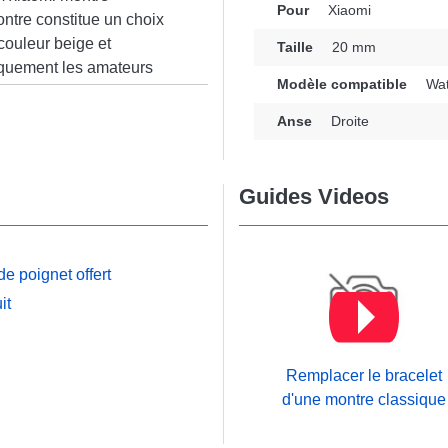
Pour
Xiaomi
ntre constitue un choix
couleur beige et
Taille
20 mm
fiquement les amateurs
Modèle compatible
Wat
bilité, ce bracelet est
n
s. Équipé d'une
Anse
Droite
t une utilisation
S2 (42 mm) de la marque
monieusement à la
Guides Videos
e poignet offert
it
Remplacer le bracelet
d'une montre classique