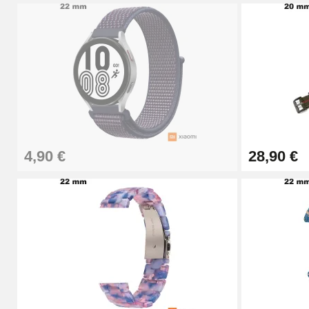
Chasse-Goupille Montre
4,90 €
Outil Changement Bracelet Montre Profes
49,92 €
4,90 €
28,90 €
Outil Bracelet Montre pas cher
34,92 €
Kit pour Raccourcir Bracelet Montre
7,90 €
Kit Réparation Montre Débutant