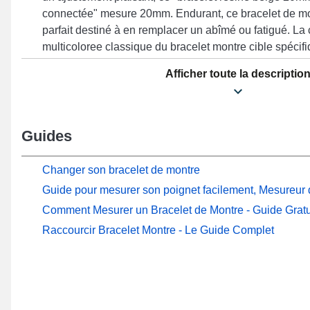
connectée" mesure 20mm. Endurant, ce bracelet de mo
parfait destiné à en remplacer un abîmé ou fatigué. La 
multicoloree classique du bracelet montre cible spéci
qui apprécient une symbiose entre sophistication et dura
Afficher toute la descriptio
conçu pour répondre aux préférences des connaisseur
fermeture déployante résistante, cet article met en avan
confortable et est compatible pour les formats Watch 
Xiaomi. Le bracelet pour montre Xiaomi se marie har
Guides
référence exclusive Watch S2 (42 mm) de la marque.
Changer son bracelet de montre
Guide pour mesurer son poignet facilement, Mesureur d
Comment Mesurer un Bracelet de Montre - Guide Gratu
Raccourcir Bracelet Montre - Le Guide Complet