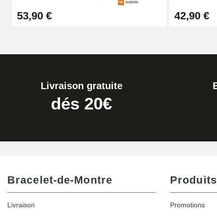
53,90 €
42,90 €
16,90 €
Pied à Coulisse Numérique
9,90 €
Livraison gratuite
Kit Horlogerie Débutant
dés 20€
26,90 €
Marteau Horloger pour Goupille Bracelet 
3,90 €
Bracelet-de-Montre
Produits
Kit pour Réduire Bracelet Montre Métal
Livraison
Promotions
13,90 €