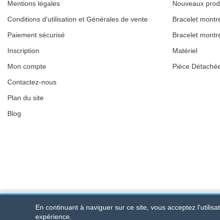
Mentions légales
Nouveaux prod
Conditions d'utilisation et Générales de vente
Bracelet montr
Boîte Pompe Bracelet Montre - Diamètre 
Paiement sécurisé
Bracelet montr
14,08 €
Inscription
Matériel
Mon compte
Pièce Détaché
Boîte Pompe pour Bracelet Montre - Diam
Contactez-nous
Plan du site
19,90 €
Blog
Extracteur de Bracelet de Montre Facile
17,90 €
En continuant à naviguer sur ce site, vous acceptez l'utilis
Bracelet-de-montre.com
© 2026
Tous droits réservés
-
SIRET
:
expérience.