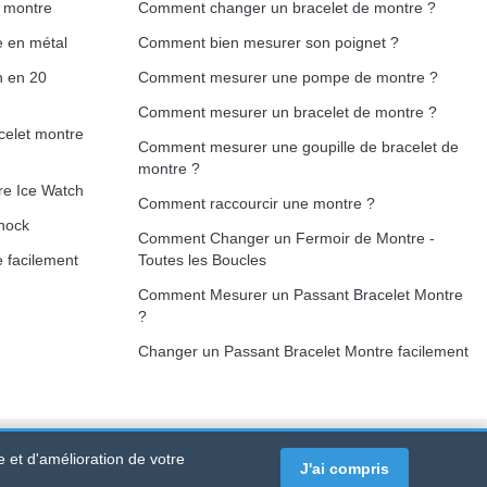
e montre
Comment changer un bracelet de montre ?
e en métal
Comment bien mesurer son poignet ?
h en 20
Comment mesurer une pompe de montre ?
Ajouter au panier
Comment mesurer un bracelet de montre ?
celet montre
Comment mesurer une goupille de bracelet de
montre ?
re Ice Watch
Comment raccourcir une montre ?
Ajouter au panier
hock
Comment Changer un Fermoir de Montre -
 facilement
Toutes les Boucles
Comment Mesurer un Passant Bracelet Montre
?
Ajouter au panier
Changer un Passant Bracelet Montre facilement
e et d'amélioration de votre
RTET PDC - France Métropolitaine
-
Vente en ligne uniquement
J'ai compris