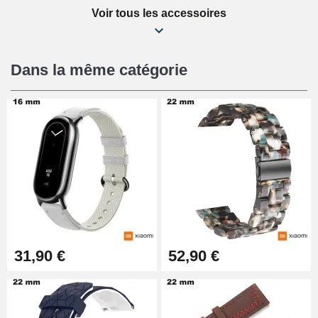
Voir tous les accessoires
Kit Réparation Montre Débutant
16,90 €
Dans la même catégorie
Pied à Coulisse Numérique
9,90 €
Pince à Poinçonner (pince trou)
57,42 €
Pince Trou pour Bracelet de
31,90 €
52,90 €
Montre
10,90 €