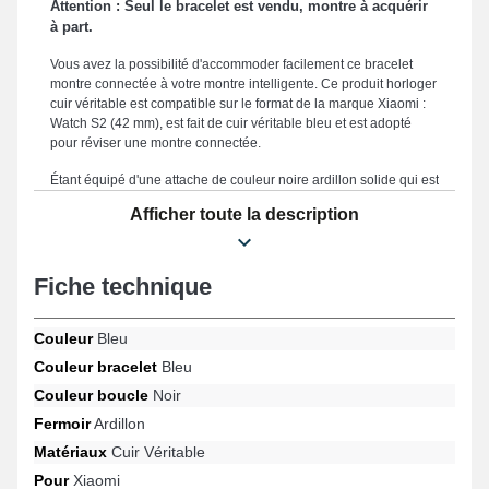
Attention : Seul le bracelet est vendu, montre à acquérir
à part.
Vous avez la possibilité d'accommoder facilement ce bracelet
montre connectée à votre montre intelligente. Ce produit horloger
cuir véritable est compatible sur le format de la marque Xiaomi :
Watch S2 (42 mm), est fait de cuir véritable bleu et est adopté
pour réviser une montre connectée.
Étant équipé d'une attache de couleur noire ardillon solide qui est
employée afin de promettre un système de fixation facile à utiliser
Afficher toute la description
et rapide. Ce produit horloger est le choix parfait pour vos
besoins spécifiques offrant une compatibilité idéale et une
esthétique raffinée à l'aide de son format de 20mm. Cet article se
distingue par sa solidité, faisant office d'un compromis optimal
Fiche technique
dans le but de renouveler un bracelet cassé ou usagé et
améliorer la durée de vie de votre smartwatch. Le coloris bleu
Couleur
Bleu
gracieux du bracelet de montre connectée instaure une
esthétique innovante et active de votre horlogère. Comptant une
Couleur bracelet
Bleu
attache ardillon fiable, ce modèle de bracelet de montre
Couleur boucle
Noir
connectée est interchangeable avec les modèles Watch S2 (42
mm) et beaucoup d'autres encore de la marque Xiaomi. Au
Fermoir
Ardillon
moyen de sa robustesse, ce bracelet Xiaomi se marie
Matériaux
Cuir Véritable
parfaitement au modèle unique Watch S2 (42 mm) garantissant
une ergonomie étudiée.
Pour
Xiaomi