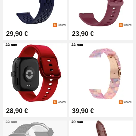
Montre Professionnel
49,92 €
Outil Bracelet Montre pas cher
29,90 €
23,90 €
34,92 €
Kit pour Raccourcir Bracelet
Montre
7,90 €
Kit Réparation Montre Débutant
16,90 €
28,90 €
39,90 €
Pied à Coulisse Numérique