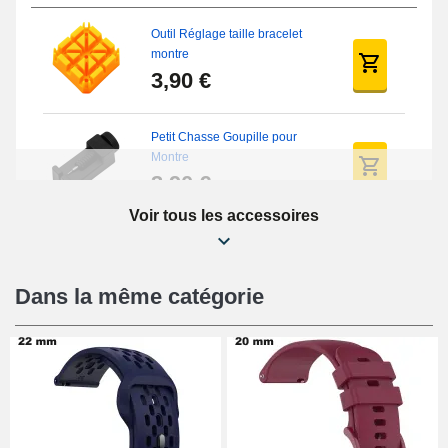
Outil Réglage taille bracelet
montre
3,90 €
Petit Chasse Goupille pour
Montre
3,90 €
Voir tous les accessoires
Chasses Goupille Long Montre
0.7/0.8/0.9/1.0mm
19,08 €
Dans la même catégorie
Chasse-Goupille Montre
4,90 €
Outil Changement Bracelet