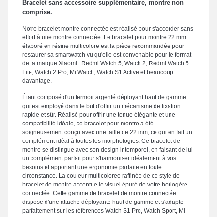
Bracelet sans accessoire supplémentaire, montre non
comprise.
Notre bracelet montre connectée est réalisé pour s'accorder sans
effort à une montre connectée. Le bracelet pour montre 22 mm
élaboré en résine multicolore est la pièce recommandée pour
restaurer sa smartwatch vu qu'elle est convenable pour le format
de la marque Xiaomi : Redmi Watch 5, Watch 2, Redmi Watch 5
Lite, Watch 2 Pro, Mi Watch, Watch S1 Active et beaucoup
davantage.
Étant composé d'un fermoir argenté déployant haut de gamme
qui est employé dans le but d'offrir un mécanisme de fixation
rapide et sûr. Réalisé pour offrir une tenue élégante et une
compatibilité idéale, ce bracelet pour montre a été
soigneusement conçu avec une taille de 22 mm, ce qui en fait un
complément idéal à toutes les morphologies. Ce bracelet de
montre se distingue avec son design intemporel, en faisant de lui
un complément parfait pour s'harmoniser idéalement à vos
besoins et apportant une ergonomie parfaite en toute
circonstance. La couleur multicoloree raffinée de ce style de
bracelet de montre accentue le visuel épuré de votre horlogère
connectée. Cette gamme de bracelet de montre connectée
dispose d'une attache déployante haut de gamme et s'adapte
parfaitement sur les références Watch S1 Pro, Watch Sport, Mi