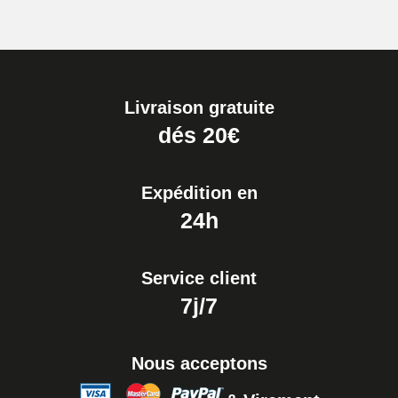
Boîte Pompe pour Bracelet
Montre - Diamètre 1,80 mm - 8 à
25 mm
19,90 €
Livraison gratuite
Extracteur de Bracelet de
dés 20€
Montre Facile
17,90 €
Expédition en
24h
Service client
7j/7
Nous acceptons