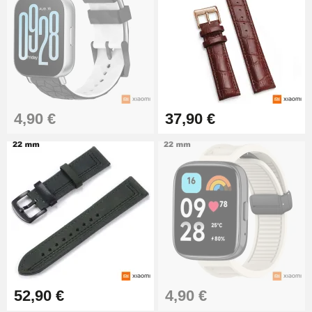
9,90 €
Kit Horlogerie Débutant
26,90 €
4,90 €
37,90 €
Marteau Horloger pour Goupille
Bracelet de montre
3,90 €
Kit pour Réduire Bracelet
Montre Métal
13,90 €
Boîte Pompe Bracelet Montre -
Diamètre 1,50 mm - 8 à 25 mm
14,08 €
52,90 €
4,90 €