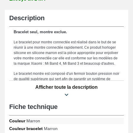
Description
Bracelet seul, montre exclue.
Le bracelet pour montre connectée est réalisé dans le but de se
réunir à une montre connectée rapidement. Ce produit horloger
silicone en silicone marron est la pièce appropriée pour enjoliver
votre montre connectée car elle est conforme sur les modèles de
la marque Xiaomi : Mi Band 4, Mi Band 3 et beaucoup d'autres.
Le bracelet montre est composé d'un fermoir bouton pression noir
de qualité supérieure qui sert afin de garantir un système de
fixation pratique et probant. Cet article est une option
Afficher toute la description
incontournable pour toutes les morphologies avec son format de
16 mm pour assurer un équilibre entre style et praticité et une
utilisation agréable. Ce bracelet de smartwatch se distingue avec
Fiche technique
sa robustesse, représentant un compromis approprié destiné à
remplacer un composant usagé ou endommagé et renforcer la
performance de votre bracelet. La teinte marron harmonieuse de
Couleur
Marron
ce genre de bracelet pour montre s'adresse à des passionnés qui
recherchent une symbiose entre simplicité et praticité, ce bracelet
Couleur bracelet
Marron
de montre est conçu pour répondre aux aspirations du quotidien.