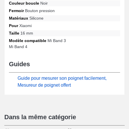
Couleur boucle
Noir
Une fermeture bouton pression de qualité est placée sur ce
modèle de bracelet de montre et est convenable sur les modèles
Fermoir
Bouton pression
Mi Band 4, Mi Band 3 et bien d'autres de la marque Xiaomi. Créé
Matériaux
Silicone
dans le but de se combiner harmonieusement pour une large
Pour
Xiaomi
gamme de modèles de la marque Xiaomi, cet accessoire
fusionne qualité de fabrication et praticité pour garantir un port
Taille
16 mm
ergonomique.
Modèle compatible
Mi Band 3
Mi Band 4
Guides
Guide pour mesurer son poignet facilement,
Mesureur de poignet offert
Dans la même catégorie