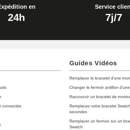
Expédition en
Service clien
24h
7j/7
Guides Vidéos
Remplacer le bracelet d'une mon
uits
Changer le fermoir ardillon d'un
e
Raccourcir un bracelet de montr
e connectée
Remplacez votre bracelet Swatc
secondes
Remplacer un fermoir sur un bra
e
Swatch