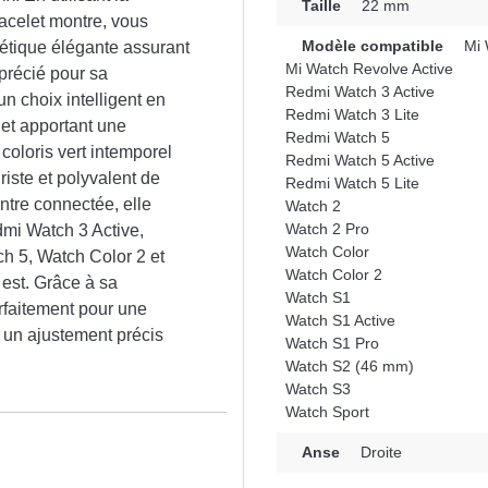
Taille
22 mm
acelet montre, vous
Modèle compatible
Mi 
hétique élégante assurant
Mi Watch Revolve Active
pprécié pour sa
Redmi Watch 3 Active
n choix intelligent en
Redmi Watch 3 Lite
et apportant une
Redmi Watch 5
coloris vert intemporel
Redmi Watch 5 Active
iste et polyvalent de
Redmi Watch 5 Lite
ntre connectée, elle
Watch 2
Watch 2 Pro
dmi Watch 3 Active,
Watch Color
h 5, Watch Color 2 et
Watch Color 2
 est. Grâce à sa
Watch S1
rfaitement pour une
Watch S1 Active
 un ajustement précis
Watch S1 Pro
Watch S2 (46 mm)
Watch S3
Watch Sport
n
Anse
Droite