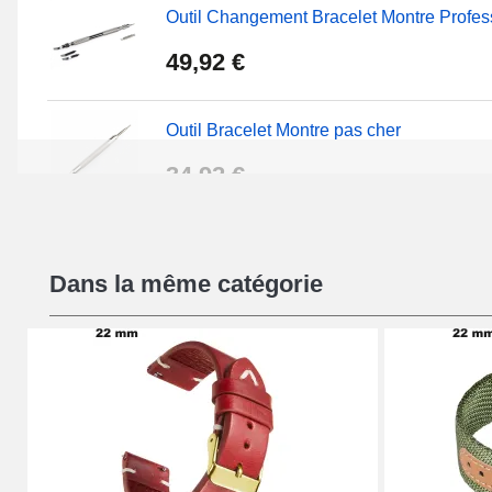
Outil Changement Bracelet Montre Profes
49,92 €
Outil Bracelet Montre pas cher
34,92 €
Kit Réparation Montre Débutant
Dans la même catégorie
16,90 €
Pied à Coulisse Numérique
9,90 €
Kit Horlogerie Débutant