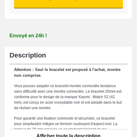
Envoyé en 24h !
Description
Attention : Seul le bracelet est proposé à l'achat, montre
non comprise.
Vous pouvez adapter ce bracelet montre connectée tendance
sans difficulté avec une montre connectée. Le bracelet 20mm est
conforme pour le design de la marque Xiaomi : Watch S2 (42
mm), est conçu en acier inoxydable noir et est adopté dans le but
de réviser une montre.
Pour garantir une fixation commode et sécurisée, ce bracelet
pour smartwatch intègre un fermoir coulissant d'aspect noir. La
largeur de 20 mm procure un ajustement plaisant et une
symbiose impeccable avec vos attentes. Ce beau bracelet montre
Afficher toute la description