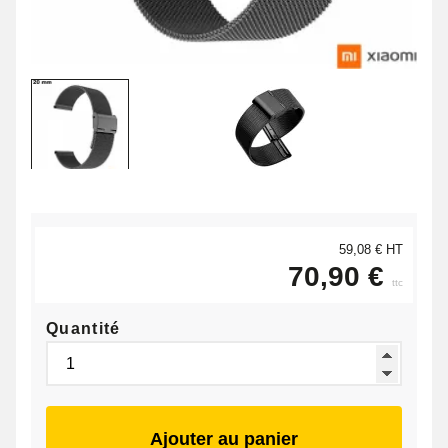
59,08 € HT
70,90 €
ttc
Quantité
Ajouter au panier