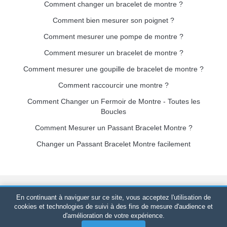
Comment changer un bracelet de montre ?
Comment bien mesurer son poignet ?
Comment mesurer une pompe de montre ?
Comment mesurer un bracelet de montre ?
Comment mesurer une goupille de bracelet de montre ?
Comment raccourcir une montre ?
Comment Changer un Fermoir de Montre - Toutes les
Boucles
Comment Mesurer un Passant Bracelet Montre ?
Changer un Passant Bracelet Montre facilement
Bracelet-de-montre.com
© 2026
Tous droits réservés
-
SIRET
:
En continuant à naviguer sur ce site, vous acceptez l'utilisation de
520 247 727 000 57 -
Plateforme Juridique : BP 20075 - 31121
cookies et technologies de suivi à des fins de mesure d'audience et
d'amélioration de votre expérience.
PORTET PDC - France Métropolitaine
-
Vente en ligne