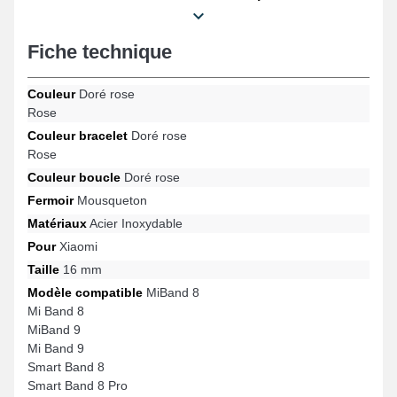
et praticité, ce bracelet pour montre convient parfaitement aux
spécifications des passionnés d'horlogerie. Cette gamme de
bracelet de montre arbore un fermoir mousqueton exceptionnel et
Fiche technique
convient sur les modèles Mi Band 9, Smart Band 9, Mi Band 8,
MiBand 9, Smart Band 8, Smart Band 8 Pro et bien plus encore
Couleur
Doré rose
de la marque Xiaomi. Au moyen de sa finition impeccable, cet
article Xiaomi s'harmonise avec fluidité à une gamme variée de
Rose
modèles apportant un confort optimal.
Couleur bracelet
Doré rose
Rose
Couleur boucle
Doré rose
Fermoir
Mousqueton
Matériaux
Acier Inoxydable
Pour
Xiaomi
Taille
16 mm
Modèle compatible
MiBand 8
Mi Band 8
MiBand 9
Mi Band 9
Smart Band 8
Smart Band 8 Pro