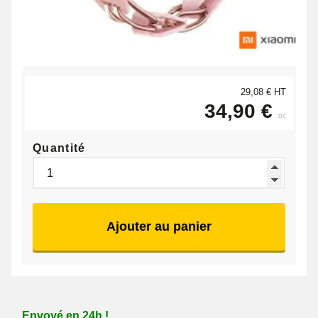
29,08 € HT
34,90 €
ttc
Quantité
Ajouter au panier
Envoyé en 24h !