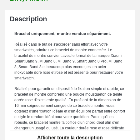
Description
Bracelet uniquement, montre vendue séparément.
Réalisé dans le but de s'accorder sans effort avec votre
smartwatch, admirez ce bracelet de montre connectée. Le
bracelet de montre convient avec le format de la marque Xiaomi :
Smart Band 9, MiBand 8, Mi Band 9, Smart Band 8 Pro, Mi Band
8, Smart Band 8 et beaucoup plus encore, est en acier
inoxydable doré rose et rose et est présenté pour restaurer votre
smartwatch.
Réalisé pour garantir un dispositif de fixation simple et rapide, ce
bracelet de montre comprend une boucle mousqueton de teinte
dorée rose d'excellente qualité. En profitant de la dimension de
16 mm soigneusement conçue de ce bracelet montre, vous
obtenez d'une fixation idéale et d'un équilibre parfait entre confort
et style le rendant idéal pour votre quotidien. Parce qu'il est
robuste, ce bracelet montre fait office d'un choix idéal afin d'en
changer un usagé ou usé. La couleur dorée rose et rose délicate
de ce style de bracelet pour montre a été conçue pour les
Afficher toute la description
passionnés qui souhaitent un mélange subtil entre sophistication