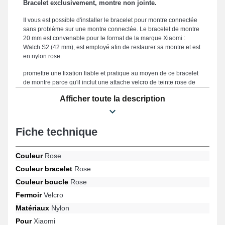
Bracelet exclusivement, montre non jointe.
Il vous est possible d'installer le bracelet pour montre connectée
sans problème sur une montre connectée. Le bracelet de montre
20 mm est convenable pour le format de la marque Xiaomi :
Watch S2 (42 mm), est employé afin de restaurer sa montre et est
en nylon rose.
promettre une fixation fiable et pratique au moyen de ce bracelet
de montre parce qu'il inclut une attache velcro de teinte rose de
fabrication soignée. Adopté pour une adaptation optimale avec
Afficher toute la description
vos besoins et un ajustement plaisant, ce bracelet mesure 20
mm. Robuste, ce bracelet en fait une alternative appropriée en
vue d'en remplacer un cassé ou endommagé. Le coloris rose chic
de ce genre de bracelet pour montre a été conçu pour les
Fiche technique
amateurs qui exigent un mélange subtil entre élégance et
durabilité, ce produit correspond parfaitement aux critères des
amateurs de mode. Ce style de bracelet pour montre connectée
Couleur
Rose
dispose d'une fermeture velcro de qualité et est convenable sur le
Couleur bracelet
Rose
format de Watch S2 (42 mm) et bien davantage de la marque
Couleur boucle
Rose
Xiaomi. À l'aide de sa flexibilité, ce bracelet montre intelligente
Xiaomi s'harmonise naturellement à la référence unique Watch
Fermoir
Velcro
S2 (42 mm) de la marque.
Matériaux
Nylon
Pour
Xiaomi