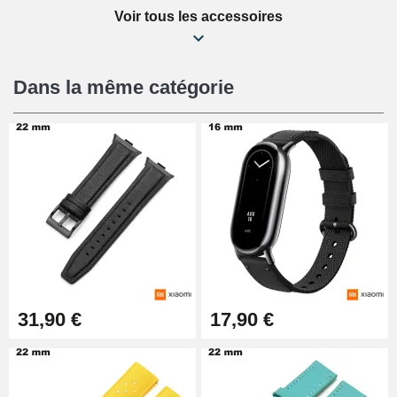
Voir tous les accessoires
Kit Réparation Montre Débutant
16,90 €
Dans la même catégorie
Pied à Coulisse Numérique
9,90 €
Kit Horlogerie Débutant
26,90 €
Boîte Pompe Bracelet Montre -
31,90 €
17,90 €
Diamètre 1,50 mm - 8 à 25 mm
14,08 €