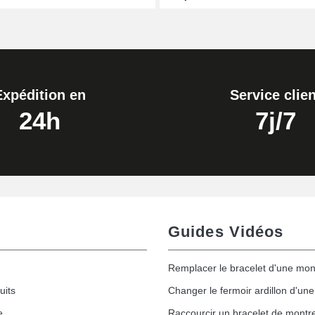
ètre 1,80 mm - 8 à 25 mm
Expédition en
Service clien
24h
7j/7
Guides Vidéos
Remplacer le bracelet d'une mon
uits
Changer le fermoir ardillon d'un
e
Raccourcir un bracelet de montr