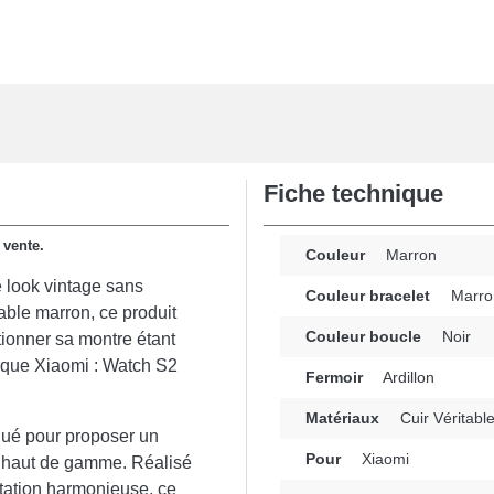
Fiche technique
 vente.
Couleur
Marron
 look vintage sans
Couleur bracelet
Marro
table marron, ce produit
Couleur boucle
Noir
tionner sa montre étant
arque Xiaomi : Watch S2
Fermoir
Ardillon
Matériaux
Cuir Véritabl
qué pour proposer un
Pour
Xiaomi
ir haut de gamme. Réalisé
ptation harmonieuse, ce