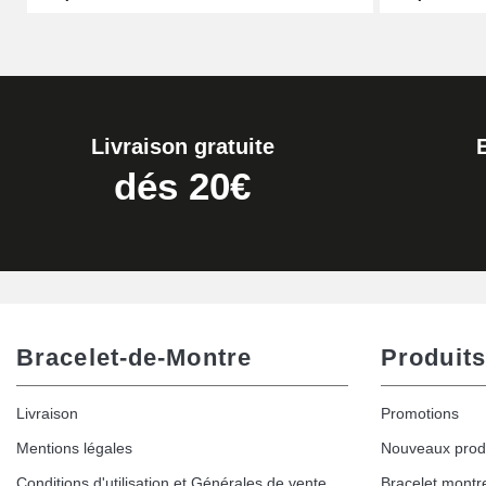
Boîte Pompe pour Bracelet Montre - Diam
19,90 €
Livraison gratuite
Extracteur de Bracelet de Montre Facile
dés 20€
17,90 €
Bracelet-de-Montre
Produits
Livraison
Promotions
Mentions légales
Nouveaux prod
Conditions d'utilisation et Générales de vente
Bracelet montr