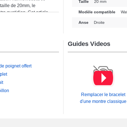
Taille
20 mm
taille de 20mm, le
Modèle compatible
Wat
e quotidien. Cet article
n
une solution
Anse
Droite
 besoins, tout en offrant
rron attrayante de ce
aliste pour votre garde-
Guides Videos
ermoir ardillon haut de
s comme : Watch S2 (42
 confort, cet accessoire
e poignet offert
avec le modèle Watch S2
le unique.
plet
it
illon
Remplacer le bracelet
d'une montre classique