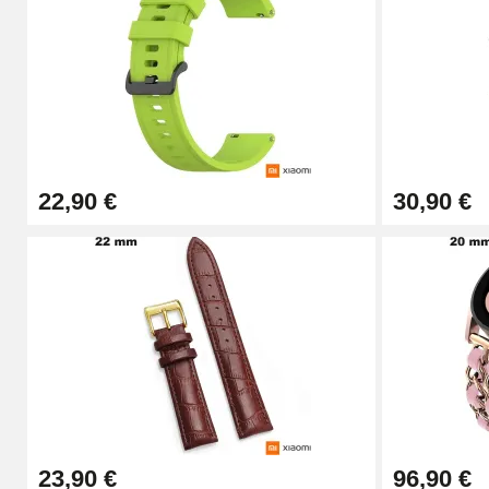
9,90 €
Pince à Poinçonner (pince trou)
57,42 €
22,90 €
30,90 €
Pince Trou pour Bracelet de Montre
10,90 €
Kit Horlogerie Débutant
26,90 €
Boîte Pompe Bracelet Montre - Diamètre 
23,90 €
96,90 €
14,08 €