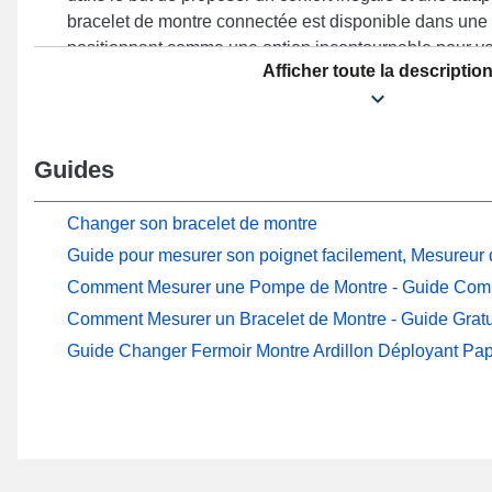
bracelet de montre connectée est disponible dans une 
positionnant comme une option incontournable pour votr
Afficher toute la descriptio
se démarque par sa qualité exceptionnelle, qui en fait 
incontournable adaptée à s'harmoniser idéalement à vos
un maintien optimal en toute circonstance. La teinte ma
type d'accessoire horloger donne une esthétique minim
Guides
temps. Ce produit allie élégance et praticité avec son f
gamme, et sa compatibilité pour de nombreux modèle
Changer son bracelet de montre
mm) de la marque Xiaomi. Associant style intemporel et
Guide pour mesurer son poignet facilement, Mesureur d
horloger Xiaomi garantit une correspondance idéale 
(42 mm) de manière précise tout en garantissant un sty
Comment Mesurer une Pompe de Montre - Guide Com
Comment Mesurer un Bracelet de Montre - Guide Gratu
Guide Changer Fermoir Montre Ardillon Déployant Pap