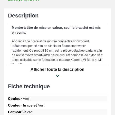
Description
Montre à titre de mise en valeur, seul le bracelet est mis
en vente.
Appréciez ce bracelet de montre connectée snowboard,
idéalement pensé afin de s'installer à une smartwatch
rapidement. Ce produit 16 mm est la pièce détachée parfaite afin
de réviser votre smartwatch parce qu'il est composé de nylon vert
et est utilisable sur le format de la marque Xiaomi : Mi Band 4, Mi
Band 3 par exemple.
Afficher toute la description
Garantissez un dispositif de fixation efficace et commode avec ce
bracelet de montre connectée parce qu'il dispose d'une attache
velcro haut de gamme. Avec la proportion de 16 mm optimisée de
Fiche technique
ce bracelet, vous assurez d'une fixation idéale et d'une
expérience utilisateur agréable le destinant à votre quotidien. Ce
bracelet montre connectée est réputé grâce à ses finitions
Couleur
Vert
soignées, en faisant de lui un choix idéal conçu pour se
Couleur bracelet
Vert
conformer parfaitement à votre look quotidien, tout en offrant un
maintien optimal dans toutes les situations. La couleur verte
Fermoir
Velcro
prestigieuse de ce bracelet de montre confère une esthétique