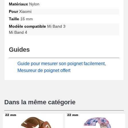
Matériaux
Nylon
haut de gamme pour toutes les occasions. Ce bracelet combine
esthétique et confort au moyen de sa fermeture velcro fiable, et sa
Pour
Xiaomi
compatibilité pour plusieurs designs comme : Mi Band 4, Mi Band
Taille
16 mm
3 et bien davantage de la marque Xiaomi. Grâce à son
esthétisme, cet accessoire Xiaomi s'harmonise en toute simplicité
Modèle compatible
Mi Band 3
à plusieurs références apportant un confort optimal.
Mi Band 4
Guides
Guide pour mesurer son poignet facilement,
Mesureur de poignet offert
Dans la même catégorie