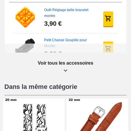
Outil Réglage taille bracelet
montre
3,90 €
Petit Chasse Goupille pour
Montre
3,90 €
Voir tous les accessoires
Chasses Goupille Long Montre
0.7/0.8/0.9/1.0mm
19,08 €
Dans la même catégorie
Chasse-Goupille Montre
4,90 €
Outil Changement Bracelet