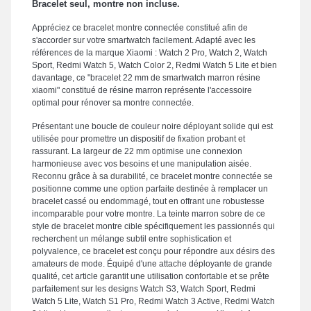
Bracelet seul, montre non incluse.
Appréciez ce bracelet montre connectée constitué afin de
s'accorder sur votre smartwatch facilement. Adapté avec les
références de la marque Xiaomi : Watch 2 Pro, Watch 2, Watch
Sport, Redmi Watch 5, Watch Color 2, Redmi Watch 5 Lite et bien
davantage, ce "bracelet 22 mm de smartwatch marron résine
xiaomi" constitué de résine marron représente l'accessoire
optimal pour rénover sa montre connectée.
Présentant une boucle de couleur noire déployant solide qui est
utilisée pour promettre un dispositif de fixation probant et
rassurant. La largeur de 22 mm optimise une connexion
harmonieuse avec vos besoins et une manipulation aisée.
Reconnu grâce à sa durabilité, ce bracelet montre connectée se
positionne comme une option parfaite destinée à remplacer un
bracelet cassé ou endommagé, tout en offrant une robustesse
incomparable pour votre montre. La teinte marron sobre de ce
style de bracelet montre cible spécifiquement les passionnés qui
recherchent un mélange subtil entre sophistication et
polyvalence, ce bracelet est conçu pour répondre aux désirs des
amateurs de mode. Équipé d'une attache déployante de grande
qualité, cet article garantit une utilisation confortable et se prête
parfaitement sur les designs Watch S3, Watch Sport, Redmi
Watch 5 Lite, Watch S1 Pro, Redmi Watch 3 Active, Redmi Watch