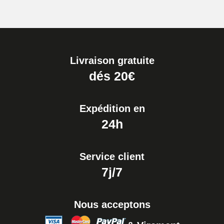
Boîte Pompe pour Bracelet
Montre - Diamètre 1,80 mm - 8 à
25 mm
19,90 €
Livraison gratuite
Extracteur de Bracelet de
dés 20€
Montre Facile
17,90 €
Expédition en
24h
Service client
7j/7
Nous acceptons