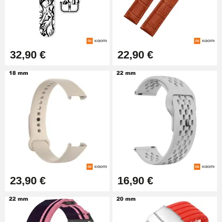
Montre Professionnel
49,92 €
Outil Bracelet Montre pas cher
32,90 €
22,90 €
34,92 €
Kit pour Raccourcir Bracelet
Montre
7,90 €
Kit Réparation Montre Débutant
16,90 €
23,90 €
16,90 €
Pied à Coulisse Numérique