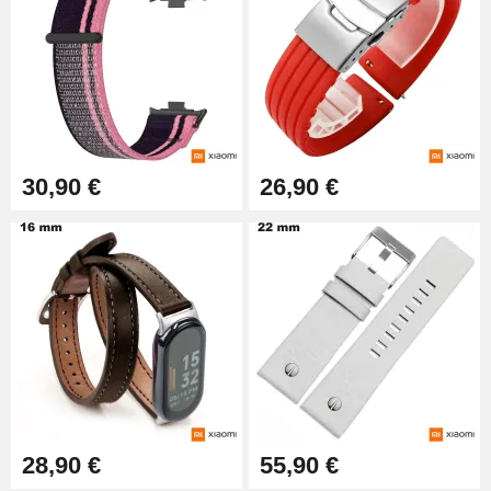
9,90 €
Kit Horlogerie Débutant
26,90 €
30,90 €
26,90 €
Marteau Horloger pour Goupille
Bracelet de montre
3,90 €
Kit pour Réduire Bracelet
Montre Métal
13,90 €
Boîte Pompe Bracelet Montre -
Diamètre 1,50 mm - 8 à 25 mm
14,08 €
28,90 €
55,90 €