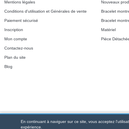
Mentions légales
Nouveaux prod
Conditions d'utilisation et Générales de vente
Bracelet montr
Paiement sécurisé
Bracelet montr
Inscription
Matériel
Mon compte
Pièce Détaché
Contactez-nous
Plan du site
Blog
En continuant à naviguer sur ce site, vous acceptez l'utilis
Bracelet-de-montre.com
© 2026
Tous droits réservés
-
SIRET
:
expérience.