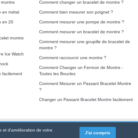
e montre
Comment changer un bracelet de montre ?
e en métal
Comment bien mesurer son poignet ?
h en 20
Comment mesurer une pompe de montre ?
Comment mesurer un bracelet de montre ?
celet montre
Comment mesurer une goupille de bracelet de
montre ?
re Ice Watch
Comment raccourcir une montre ?
hock
Comment Changer un Fermoir de Montre -
 facilement
Toutes les Boucles
Comment Mesurer un Passant Bracelet Montre
?
Changer un Passant Bracelet Montre facilement
e et d'amélioration de votre
RTET PDC - France Métropolitaine
-
Vente en ligne uniquement
J'ai compris