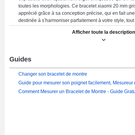
toutes les morphologies. Ce bracelet xiaomi 20 mm gri
apprécié grâce à sa conception précise, qui en fait une
destinée à s'harmoniser parfaitement à votre style, tout
satisfaction garantie dans votre quotidien. La couleur 
Afficher toute la descriptio
une simplicité raffinée et cela rehausse subtilement v
esthétique soignée et durabilité afin de combler les at
confort. Avec une attache ardillon fiable, cet accessoi
compatibilité maximale et convient pour les modèles 
Guides
marque Xiaomi. Grâce à son design élégant, ce bracel
idéalement à la référence spécifique Watch S2 (42 mm)
Changer son bracelet de montre
Guide pour mesurer son poignet facilement, Mesureur d
Comment Mesurer un Bracelet de Montre - Guide Gratu