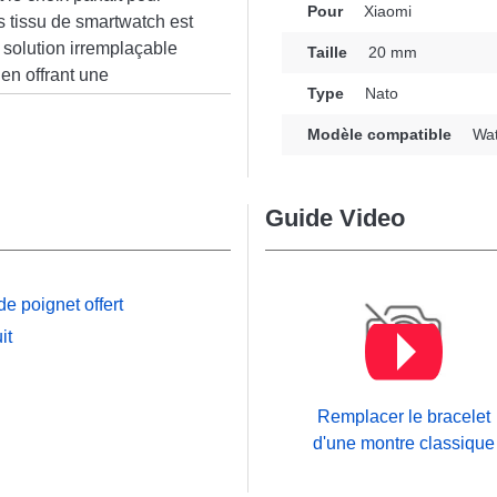
Pour
Xiaomi
s tissu de smartwatch est
 solution irremplaçable
Taille
20 mm
 en offrant une
Type
Nato
gris et orangee incarne
n
otre garde-robe, combinant
Modèle compatible
Wat
tentes des adeptes de
re apporte une
Watch S2 (42 mm) de la
Guide Video
et Xiaomi se marie
 avec un confort durable.
e poignet offert
it
Remplacer le bracelet
d'une montre classique