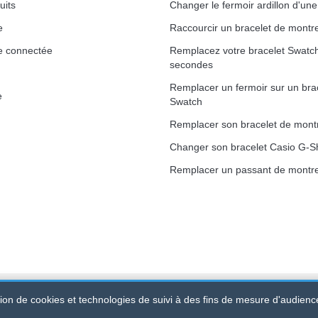
uits
Changer le fermoir ardillon d'un
e
Raccourcir un bracelet de montr
e connectée
Remplacez votre bracelet Swatc
secondes
Remplacer un fermoir sur un bra
e
Swatch
Remplacer son bracelet de mont
Changer son bracelet Casio G-S
Remplacer un passant de montre
ation de cookies et technologies de suivi à des fins de mesure d'audienc
 520 247 727 000 57 -
Plateforme Juridique : BP 20075 - 31121 PO