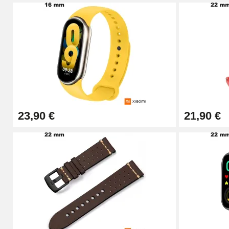
Pied à Coulisse Numérique
9,90 €
Kit Horlogerie Débutant
26,90 €
23,90 €
21,90 €
Boîte Pompe Bracelet Montre - Diamètre 
14,08 €
Boîte Pompe pour Bracelet Montre - Diam
19,90 €
Extracteur de Bracelet de Montre Facile