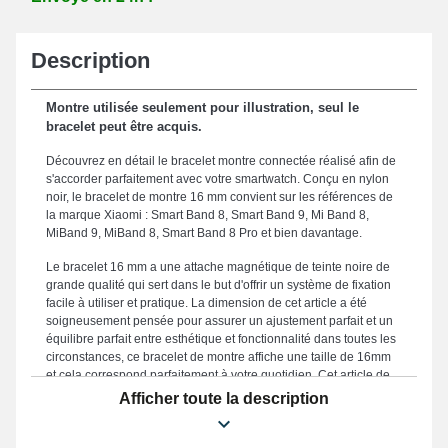
Description
Montre utilisée seulement pour illustration, seul le
bracelet peut être acquis.
Découvrez en détail le bracelet montre connectée réalisé afin de
s'accorder parfaitement avec votre smartwatch. Conçu en nylon
noir, le bracelet de montre 16 mm convient sur les références de
la marque Xiaomi : Smart Band 8, Smart Band 9, Mi Band 8,
MiBand 9, MiBand 8, Smart Band 8 Pro et bien davantage.
Le bracelet 16 mm a une attache magnétique de teinte noire de
grande qualité qui sert dans le but d'offrir un système de fixation
facile à utiliser et pratique. La dimension de cet article a été
soigneusement pensée pour assurer un ajustement parfait et un
équilibre parfait entre esthétique et fonctionnalité dans toutes les
circonstances, ce bracelet de montre affiche une taille de 16mm
et cela correspond parfaitement à votre quotidien. Cet article de
réparation montre 16 mm représente une alternative idéale
Afficher toute la description
destinée à en remplacer un cassé ou démodé, puisqu'il est
endurant. Mixant qualité exceptionnelle et simplicité d'utilisation
afin de satisfaire les exigences des passionnés de mode, la