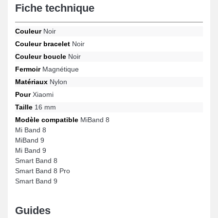
Fiche technique
couleur noire rappelle une sobriété décontractée qui s'accouple
harmonieusement à tous les styles. Étant doté d'une boucle
magnétique robuste, ce type de bracelet pour montre est
Couleur
Noir
utilisable pour les gabarits Smart Band 8, Smart Band 9, Smart
Couleur bracelet
Noir
Band 8 Pro, Mi Band 9, MiBand 9, MiBand 8 et beaucoup d'autres
encore de la marque Xiaomi. En utilisant ses matériaux de
Couleur boucle
Noir
qualité, ce bracelet en nylon Xiaomi se fond en toute simplicité à
Fermoir
Magnétique
divers modèles assurant un ajustement précis.
Matériaux
Nylon
Pour
Xiaomi
Taille
16 mm
Modèle compatible
MiBand 8
Mi Band 8
MiBand 9
Mi Band 9
Smart Band 8
Smart Band 8 Pro
Smart Band 9
Guides