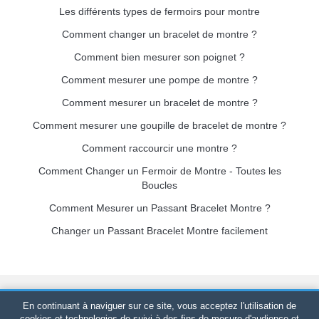
Les différents types de fermoirs pour montre
Comment changer un bracelet de montre ?
Comment bien mesurer son poignet ?
Comment mesurer une pompe de montre ?
Comment mesurer un bracelet de montre ?
Comment mesurer une goupille de bracelet de montre ?
Comment raccourcir une montre ?
Comment Changer un Fermoir de Montre - Toutes les
Boucles
Comment Mesurer un Passant Bracelet Montre ?
Changer un Passant Bracelet Montre facilement
Bracelet-de-montre.com
© 2026
Tous droits réservés
-
SIRET
:
En continuant à naviguer sur ce site, vous acceptez l'utilisation de
520 247 727 000 57 -
Plateforme Juridique : BP 20075 - 31121
cookies et technologies de suivi à des fins de mesure d'audience et