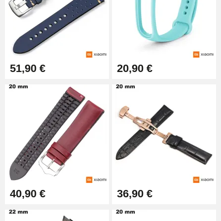
7,90 €
Kit Réparation Montre Débutant
16,90 €
51,90 €
20,90 €
Pied à Coulisse Numérique
9,90 €
Kit Horlogerie Débutant
26,90 €
40,90 €
36,90 €
Marteau Horloger pour Goupille
Bracelet de montre
3,90 €