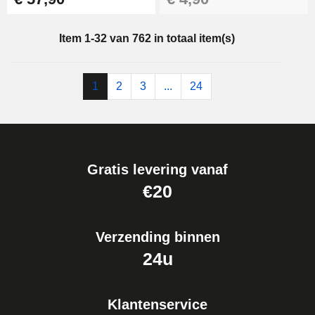
Item 1-32 van 762 in totaal item(s)
1
2
3
...
24
Gratis levering vanaf
€20
Verzending binnen
24u
Klantenservice