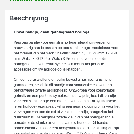
Beschrijving
Enkel bandje, geen geïntegreerd horloge.
Kies ons bandje voor een slim horloge, ideaal ontworpen om
nauwkeurig aan te passen op een slim horloge. Verstelbaar voor
het formaat van het merk OnePlus: Watch 4, GT3 46 mm, GT4 46
mm, Watch 3, GT2 Pro, Watch 3 Pro en nog veel meer, dit
horlogebandje van zwart synthetisch leer is het perfecte
accessoire om uw horloge op te knappen.
Om een geruststellend en veilig bevestigingsmechanisme te
garanderen, beschikt dit bandje voor smartwatches over een
betrouwbare zwarte ardillongesp. Ontworpen voor comfortabel
gebruik en een perfecte symbiose met uw pols, heeft dit bandje
voor een slim horloge een breedte van 22 mm. Dit synthetische
leren horloge-reparatieartikel is een geschikt compromis voor het
vervangen van een defect of versleten bandje, aangezien het
duurzaam is. De verfijnde zwarte kleur van het horlogebandje
benadrukt de slanke uitstraling van uw horloge. Dit bandje
onderscheidt zich door een hoogwaardige ardillonsluiting en zijn
veelzijdigheid met de modellen Watch GT2 46 mm, Honor Magic