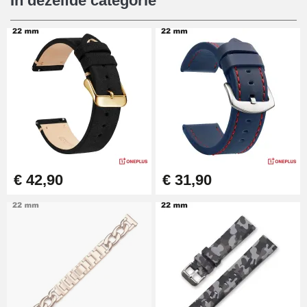
In dezelfde categorie
Digitale schuifvoeten
€ 9,90
Ponstang (perforator)
€ 57,42
Gaten tang voor horlogebanden
€ 42,90
€ 31,90
€ 10,90
Beginner horlogemaker kit
€ 26,90