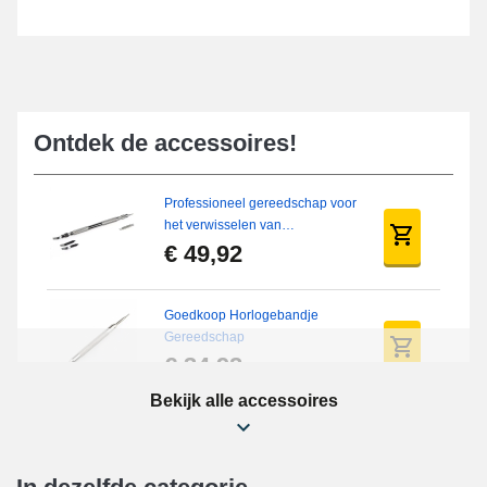
Ontdek de accessoires!
Professioneel gereedschap voor
het verwisselen van
horlogebanden
€ 49,92
Goedkoop Horlogebandje
Gereedschap
€ 34,92
Bekijk alle accessoires
Beginner's horloge reparatieset
€ 16,90