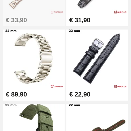
Boîte Pompe Armband Montre -
Diameter 1.50 mm - 8 tot 25 mm
€ 14,08
€ 33,90
€ 31,90
Pompvak voor horlogebanden -
Diameter 1.80 mm - 8 tot 25 mm
€ 19,90
Eenvoudige
horlogebandverwijderaar
€ 17,90
€ 89,90
€ 22,90