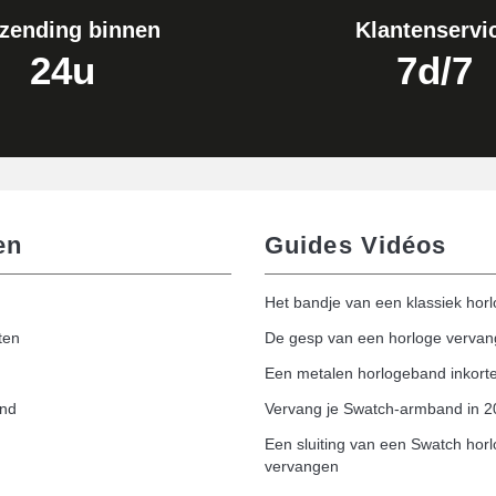
zending binnen
Klantenservi
24u
7d/7
en
Guides Vidéos
Het bandje van een klassiek hor
ten
De gesp van een horloge verva
Een metalen horlogeband inkort
and
Vervang je Swatch-armband in 
Een sluiting van een Swatch hor
vervangen