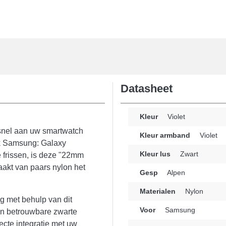
Datasheet
Kleur
Violet
 snel aan uw smartwatch
Kleur armband
Violet
rk Samsung: Galaxy
Kleur lus
Zwart
 frissen, is deze "22mm
akt van paars nylon het
Gesp
Alpen
Materialen
Nylon
g met behulp van dit
Voor
Samsung
en betrouwbare zwarte
ecte integratie met uw