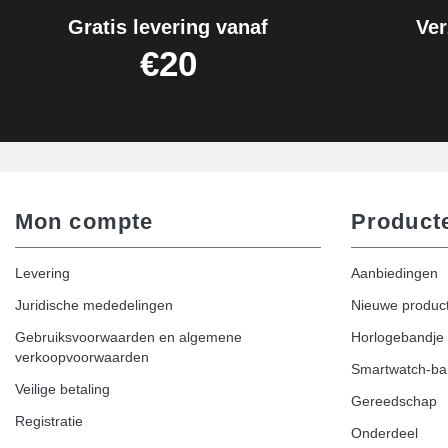
Gratis levering vanaf
Ver
€20
Mon compte
Product
Levering
Aanbiedingen
Juridische mededelingen
Nieuwe produc
Gebruiksvoorwaarden en algemene
Horlogebandje
verkoopvoorwaarden
Smartwatch-b
Veilige betaling
Gereedschap
Registratie
Onderdeel