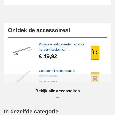
Ontdek de accessoires!
Professioneel gereedschap voor
het verwisselen van
horlogebanden
€ 49,92
Goedkoop Horlogebandje
Gereedschap
€ 34,92
Bekijk alle accessoires
Beginner's horloge reparatieset
€ 16,90
In dezelfde categorie