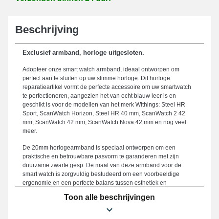
Beschrijving
Exclusief armband, horloge uitgesloten.
Adopteer onze smart watch armband, ideaal ontworpen om
perfect aan te sluiten op uw slimme horloge. Dit horloge
reparatieartikel vormt de perfecte accessoire om uw smartwatch
te perfectioneren, aangezien het van echt blauw leer is en
geschikt is voor de modellen van het merk Withings: Steel HR
Sport, ScanWatch Horizon, Steel HR 40 mm, ScanWatch 2 42
mm, ScanWatch 42 mm, ScanWatch Nova 42 mm en nog veel
meer.
De 20mm horlogearmband is speciaal ontworpen om een
praktische en betrouwbare pasvorm te garanderen met zijn
duurzame zwarte gesp. De maat van deze armband voor de
smart watch is zorgvuldig bestudeerd om een voorbeeldige
ergonomie en een perfecte balans tussen esthetiek en
functionaliteit te waarborgen. Deze horlogearmband heeft een
Toon alle beschrijvingen
maat van 20mm en sluit gemakkelijk aan op uw comforteisen.
Bekend om zijn duurzaamheid, is deze armband voor smart
watches een ideale oplossing om een versleten of gedateerde