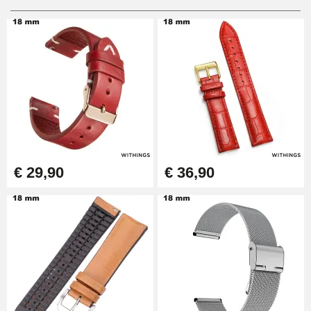
Digitale schuifvoeten
€ 9,90
Ponstang (perforator)
€ 57,42
Gaten tang voor horlogebanden
€ 29,90
€ 36,90
€ 10,90
Beginner horlogemaker kit
€ 26,90
Boîte Pompe Armband Montre -