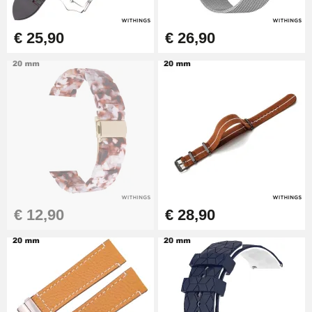
Diameter 1.50 mm - 8 tot 25 mm
€ 14,08
€ 25,90
€ 26,90
Pompvak voor horlogebanden -
Diameter 1.80 mm - 8 tot 25 mm
€ 19,90
Eenvoudige
horlogebandverwijderaar
€ 17,90
€ 12,90
€ 28,90