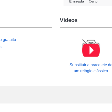
Enseada
Certo
gio quebrada ou
ra constituir um sistema
se associar à caixa, este
Vídeos
to de 12 mm. Uma alça
.
legante, com largura de
 gratuito
l acomodá-la sem
s
a um relógio mecânico ou
perfeita, você pode ser
se combinar com os
Substituir a bracelete d
a com esta pulseira de
um relógio clássico
um
paquímetro de leitura
arantir um ajuste
ajuda desta
xcelente escolha para
to estiloso e de