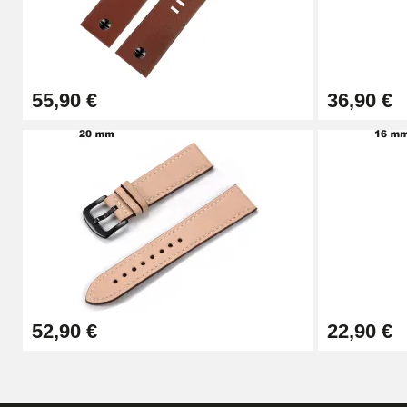
Alicate de perfuração (furador)
57,42 €
55,90 €
36,90 €
Alicate de furos para braceletes de relógi
10,90 €
Kit de relojoaria para principiantes
26,90 €
Boîte Pompe Bracelet Montre - Diâmetro 
52,90 €
22,90 €
14,08 €
Caixa de bomba para braceletes de relóg