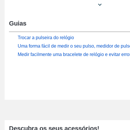
adequado para a substituição de uma pulseira de reló
desgastada. O fecho ardillon prateado é apropriado pa
de fixação fácil de usar e confiável. Com o objetivo de 
Guias
artigo de 12 mm se fixa com hastes de um comprimen
reta encontra-se na extremidade da pulseira de relógio
Trocar a pulseira do relógio
Esta bela pulseira de relógio revela uma cor marrom e
Uma forma fácil de medir o seu pulso, medidor de pulso
12 mm e é composta por couro verdadeiro. É possíve
Medir facilmente uma bracelete de relógio e evitar erro
dificuldade através de barras, podendo corresponder 
automático em termos de caixa. A pulseira de 12 mm é 
um colecionador de relógios ou um entusiasta. Para 
contornos do seu pulso, embeleze a elegância da caix
relógio de 12mm.
A dimensão da antiga pulseira pode ser medida com 
digital
como nosso guia para a montagem. Você pode g
perfeito da pulseira de relógio recém-ajustada com a 
documentação. A pulseira de relógio de 12mm é uma e
os proprietários de relógios que buscam um equipamen
Descubra os seus acessórios!