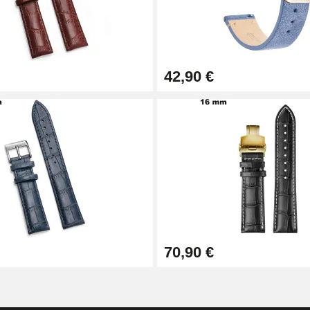
42,90 €
o
1,50 mm - 8 a 25 mm
70,90 €
io - Diâmetro 1,80 mm - 8 a 25 mm