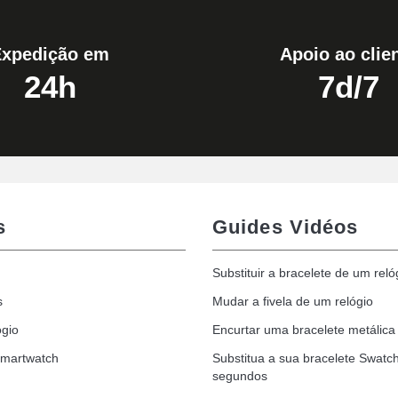
Expedição em
Apoio ao clie
24h
7d/7
s
Guides Vidéos
Substituir a bracelete de um reló
s
Mudar a fivela de um relógio
ógio
Encurtar uma bracelete metálica 
Smartwatch
Substitua a sua bracelete Swatc
segundos