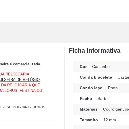
Ficha informativa
seira é comercializada.
Cor
Castanho
UA RELOJOARIA,
Cor da bracelete
Casta
ULSEIRA DE RELÓGIO
.
 DA RELOJOARIA QUE
Cor do laço
Prata
A LORUS, FESTINA OU
Fecho
Barb
eira se encaixa apenas
Materiais
Couro genuín
Tamanho
12 mm
enta um compromisso