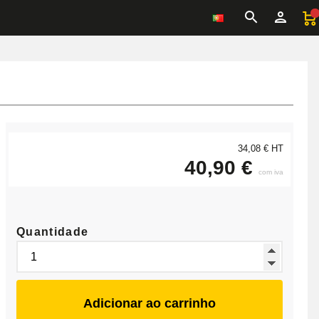
34,08 € HT
40,90 €
com iva
Quantidade
Adicionar ao carrinho