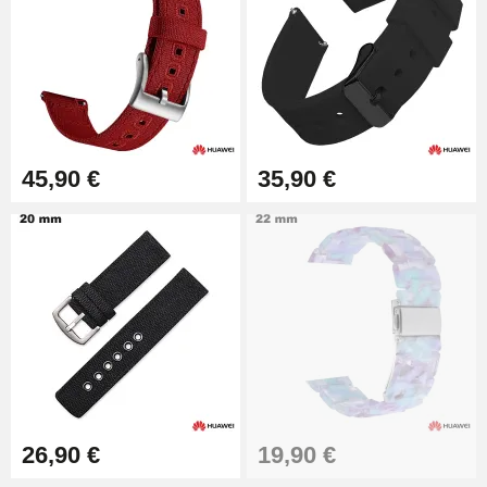
Caixa de bomba para
braceletes de relógio - Diâmetro
1,80 mm - 8 a 25 mm
19,90 €
Removedor fácil de pulseiras de
relógio
17,90 €
45,90 €
35,90 €
26,90 €
19,90 €