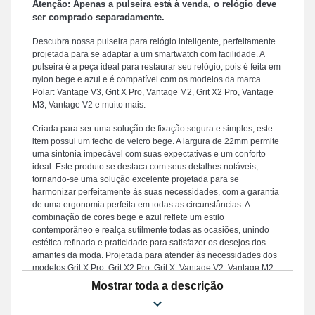
Atenção: Apenas a pulseira está à venda, o relógio deve
ser comprado separadamente.
Descubra nossa pulseira para relógio inteligente, perfeitamente
projetada para se adaptar a um smartwatch com facilidade. A
pulseira é a peça ideal para restaurar seu relógio, pois é feita em
nylon bege e azul e é compatível com os modelos da marca
Polar: Vantage V3, Grit X Pro, Vantage M2, Grit X2 Pro, Vantage
M3, Vantage V2 e muito mais.
Criada para ser uma solução de fixação segura e simples, este
item possui um fecho de velcro bege. A largura de 22mm permite
uma sintonia impecável com suas expectativas e um conforto
ideal. Este produto se destaca com seus detalhes notáveis,
tornando-se uma solução excelente projetada para se
harmonizar perfeitamente às suas necessidades, com a garantia
de uma ergonomia perfeita em todas as circunstâncias. A
combinação de cores bege e azul reflete um estilo
contemporâneo e realça sutilmente todas as ocasiões, unindo
estética refinada e praticidade para satisfazer os desejos dos
amantes da moda. Projetada para atender às necessidades dos
modelos Grit X Pro, Grit X2 Pro, Grit X, Vantage V2, Vantage M2,
Vantage V3, entre outros da marca Polar, esta pulseira garante
Mostrar toda a descrição
um fecho de velcro robusto e uma experiência de uso
excepcional. Com seu acabamento impecável, esta pulseira