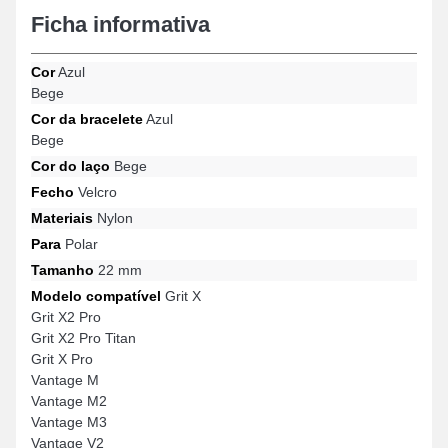
Polar combina naturalmente com uma variedade de modelos
Ficha informativa
para um uso confortável.
Cor
Azul
Bege
Cor da bracelete
Azul
Bege
Cor do laço
Bege
Fecho
Velcro
Materiais
Nylon
Para
Polar
Tamanho
22 mm
Modelo compatível
Grit X
Grit X2 Pro
Grit X2 Pro Titan
Grit X Pro
Vantage M
Vantage M2
Vantage M3
Vantage V2