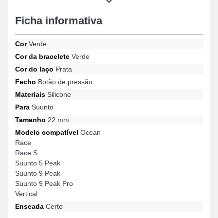
smartwatch. Valorizando um estilo contemporâneo e minimalista
do seu relógio conectado, este estilo de pulseira se adapta
Ficha informativa
perfeitamente aos padrões dos usuários exigentes. Colocada
neste estilo de pulseira para relógio inteligente, é ajustável com
Cor
Verde
os modelos Race, Suunto 5 Peak, Vertical, Suunto 9 Peak Pro,
Ocean, Suunto 9 Peak e muitos outros da marca Suunto, o fecho
Cor da bracelete
Verde
de pressão é de alta qualidade. Com sua compatibilidade, esta
Cor do laço
Prata
pulseira para relógio inteligente Suunto se harmoniza
perfeitamente com uma grande variedade de referências da
Fecho
Botão de pressão
marca.
Materiais
Silicone
Para
Suunto
Tamanho
22 mm
Modelo compatível
Ocean
Race
Race S
Suunto 5 Peak
Suunto 9 Peak
Suunto 9 Peak Pro
Vertical
Enseada
Certo