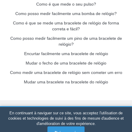
Como é que mede o seu pulso?
Como posso medir facilmente uma bomba de relógio?
Como é que se mede uma bracelete de relógio de forma
correta e fácil?
Como posso medir facilmente um pino de uma bracelete de
relógio?
Encurtar facilmente uma bracelete de relógio
Mudar o fecho de uma bracelete de relógio
Como medir uma bracelete de relógio sem cometer um erro
Mudar uma bracelete na bracelete do relógio
Bracelet-de-montre.com
© 2026
Todos os direitos reservados
-
En continuant à naviguer sur ce site, vous acceptez l'utilisation de
SIRET
: 520 247 727 000 57 -
Plataforma Jurídica: BP 20075 -
cookies et technologies de suivi à des fins de mesure d'audience et
d'amélioration de votre expérience.
31121 PORTET PDC - França Continental
-
Apenas vendas
online