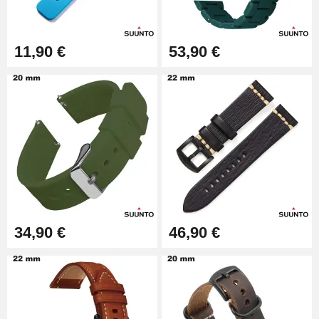
Boîte Pompe Bracelet Montre -
Diâmetro 1,50 mm - 8 a 25 mm
14,08 €
11,90 €
53,90 €
Caixa de bomba para
braceletes de relógio - Diâmetro
1,80 mm - 8 a 25 mm
19,90 €
Removedor fácil de pulseiras de
relógio
17,90 €
34,90 €
46,90 €