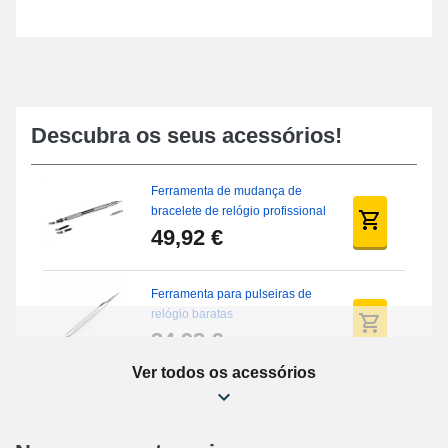
Descubra os seus acessórios!
Ferramenta de mudança de
bracelete de relógio profissional
49,92 €
Ferramenta para pulseiras de
relógio baratas
34,92 €
Ver todos os acessórios
Kit de reparação de relógios
para principiantes
16,90 €