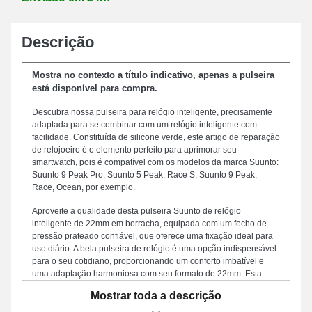
Descrição
Mostra no contexto a título indicativo, apenas a pulseira
está disponível para compra.
Descubra nossa pulseira para relógio inteligente, precisamente
adaptada para se combinar com um relógio inteligente com
facilidade. Constituída de silicone verde, este artigo de reparação
de relojoeiro é o elemento perfeito para aprimorar seu
smartwatch, pois é compatível com os modelos da marca Suunto:
Suunto 9 Peak Pro, Suunto 5 Peak, Race S, Suunto 9 Peak,
Race, Ocean, por exemplo.
Aproveite a qualidade desta pulseira Suunto de relógio
inteligente de 22mm em borracha, equipada com um fecho de
pressão prateado confiável, que oferece uma fixação ideal para
uso diário. A bela pulseira de relógio é uma opção indispensável
para o seu cotidiano, proporcionando um conforto imbatível e
uma adaptação harmoniosa com seu formato de 22mm. Esta
pulseira de relógio inteligente se caracteriza pela sua robustez,
Mostrar toda a descrição
constituindo um compromisso ideal para substituir um acessório
quebrado ou danificado e melhorar a durabilidade do seu