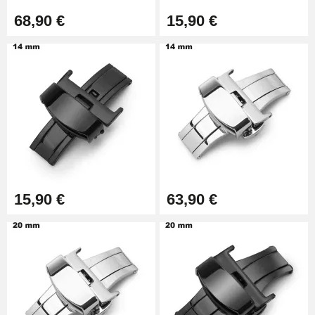
Juego de destornilladores para
68,90 €
15,90 €
relojes
12,90 €
Kit de relojería para
principiantes
26,90 €
Extractor de pasadores de reloj
19,90 €
15,90 €
63,90 €
Martillo para pasador de correa
de reloj
3,90 €
Kit para reducir la correa