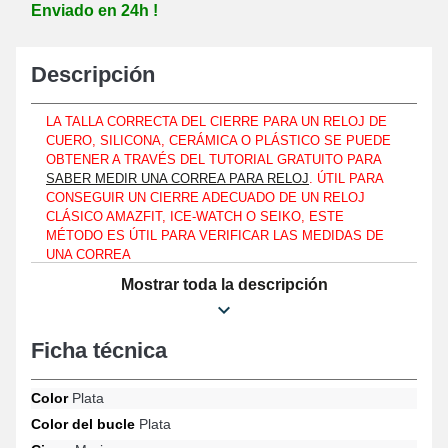
Enviado en 24h !
Descripción
LA TALLA CORRECTA DEL CIERRE PARA UN RELOJ DE
CUERO, SILICONA, CERÁMICA O PLÁSTICO SE PUEDE
OBTENER A TRAVÉS DEL TUTORIAL GRATUITO PARA
SABER MEDIR UNA CORREA PARA RELOJ
. ÚTIL PARA
CONSEGUIR UN CIERRE ADECUADO DE UN RELOJ
CLÁSICO AMAZFIT, ICE-WATCH O SEIKO, ESTE
MÉTODO ES ÚTIL PARA VERIFICAR LAS MEDIDAS DE
UNA CORREA
Mostrar toda la descripción
El cierre está diseñado por su adaptabilidad y su integración
perfecta con las correas de reloj de plástico. La hebilla tipo
mariposa asegura un ajuste impecable para una apariencia
atemporal. La hebilla de 5 mm está diseñada para ser
Ficha técnica
perfectamente ajustable a una correa de reloj tanto para mujeres
como para hombres, asegurando un estilo elegante en todas las
Color
Plata
situaciones. Este sistema está fabricado para garantizar un
agarre sólido entre las dos partes de la correa del reloj,
Color del bucle
Plata
ofreciendo una experiencia agradable para la muñeca.