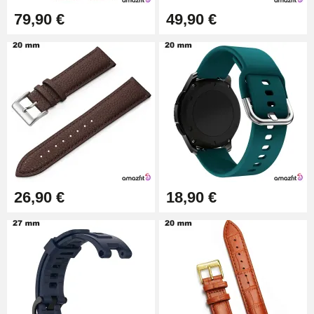
16,90 €
79,90 €
49,90 €
Pied à Coulisse Numérique
9,90 €
Kit Horlogerie Débutant
26,90 €
26,90 €
18,90 €
Marteau Horloger pour Goupille
Bracelet de montre
3,90 €
Kit pour Réduire Bracelet
Montre Métal
13,90 €