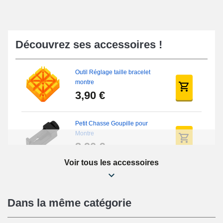
Découvrez ses accessoires !
Outil Réglage taille bracelet
montre
3,90 €
Petit Chasse Goupille pour
Montre
3,90 €
Voir tous les accessoires
Chasses Goupille Long Montre
0.7/0.8/0.9/1.0mm
19,08 €
Dans la même catégorie