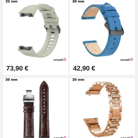
Chasse-Goupille Montre
4,90 €
Outil Changement Bracelet
Montre Professionnel
49,92 €
Outil Bracelet Montre pas cher
73,90 €
42,90 €
34,92 €
Kit pour Raccourcir Bracelet
Montre
7,90 €
Kit Réparation Montre Débutant