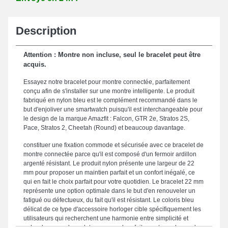
Description
Attention : Montre non incluse, seul le bracelet peut être
acquis.
Essayez notre bracelet pour montre connectée, parfaitement
conçu afin de s'installer sur une montre intelligente. Le produit
fabriqué en nylon bleu est le complément recommandé dans le
but d'enjoliver une smartwatch puisqu'il est interchangeable pour
le design de la marque Amazfit : Falcon, GTR 2e, Stratos 2S,
Pace, Stratos 2, Cheetah (Round) et beaucoup davantage.
constituer une fixation commode et sécurisée avec ce bracelet de
montre connectée parce qu'il est composé d'un fermoir ardillon
argenté résistant. Le produit nylon présente une largeur de 22
mm pour proposer un maintien parfait et un confort inégalé, ce
qui en fait le choix parfait pour votre quotidien. Le bracelet 22 mm
représente une option optimale dans le but d'en renouveler un
fatigué ou défectueux, du fait qu'il est résistant. Le coloris bleu
délicat de ce type d'accessoire horloger cible spécifiquement les
utilisateurs qui recherchent une harmonie entre simplicité et
polyvalence, ce bracelet correspond parfaitement aux demandes