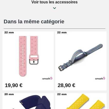
Voir tous les accessoires
Kit Réparation Montre Débutant
16,90 €
Dans la même catégorie
Pied à Coulisse Numérique
9,90 €
Kit Horlogerie Débutant
26,90 €
Boîte Pompe Bracelet Montre -
19,90 €
28,90 €
Diamètre 1,50 mm - 8 à 25 mm
14,08 €
Boîte Pompe pour Bracelet