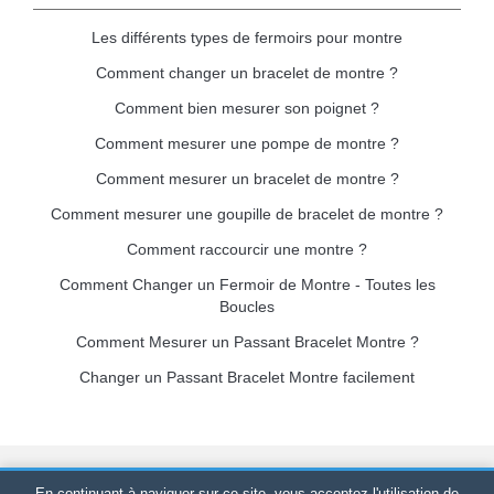
Les différents types de fermoirs pour montre
Comment changer un bracelet de montre ?
Comment bien mesurer son poignet ?
Comment mesurer une pompe de montre ?
Comment mesurer un bracelet de montre ?
Comment mesurer une goupille de bracelet de montre ?
Comment raccourcir une montre ?
Comment Changer un Fermoir de Montre - Toutes les
Boucles
Comment Mesurer un Passant Bracelet Montre ?
Changer un Passant Bracelet Montre facilement
Bracelet-de-montre.com
© 2026
Tous droits réservés
-
SIRET
:
En continuant à naviguer sur ce site, vous acceptez l'utilisation de