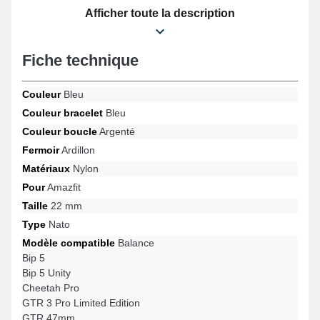
des amateurs de design. Élaboré afin d'offrir une compatibilité
Afficher toute la description
optimale sur les modèles Stratos 3, Stratos 2, GTR 47mm, Pace,
GTR 3 Pro Limited Edition, Balance et beaucoup d'autres encore
de la marque Amazfit, cette boucle garantit une attache ardillon
Fiche technique
de premier choix et une adaptabilité universelle. Associant
esthétique et fonctionnalité, cet accessoire horloger Amazfit
garantit une connexion harmonieuse avec de nombreux modèles
Couleur
Bleu
de manière harmonieuse tout en garantissant une durabilité
Couleur bracelet
Bleu
accrue.
Couleur boucle
Argenté
Fermoir
Ardillon
Matériaux
Nylon
Pour
Amazfit
Taille
22 mm
Type
Nato
Modèle compatible
Balance
Bip 5
Bip 5 Unity
Cheetah Pro
GTR 3 Pro Limited Edition
GTR 47mm