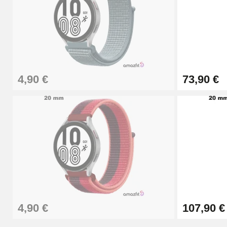
9,90 €
Kit Horlogerie Débutant
26,90 €
4,90 €
73,90 €
Boîte Pompe Bracelet Montre - Diamètre 
14,08 €
Boîte Pompe pour Bracelet Montre - Diam
19,90 €
Extracteur de Bracelet de Montre Facile
4,90 €
107,90 €
17,90 €