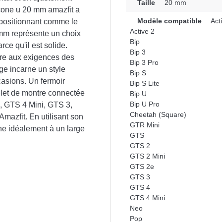
Taille
20 mm
cone u 20 mm amazfit a
Modèle compatible
Act
 positionnant comme le
Active 2
20mm représente un choix
Bip
ce qu'il est solide.
Bip 3
dre aux exigences des
Bip 3 Pro
uge incarne un style
Bip S
casions. Un fermoir
Bip S Lite
elet de montre connectée
Bip U
Bip U Pro
i, GTS 4 Mini, GTS 3,
Cheetah (Square)
mazfit. En utilisant son
GTR Mini
ne idéalement à un large
GTS
GTS 2
GTS 2 Mini
GTS 2e
GTS 3
GTS 4
GTS 4 Mini
Neo
Pop