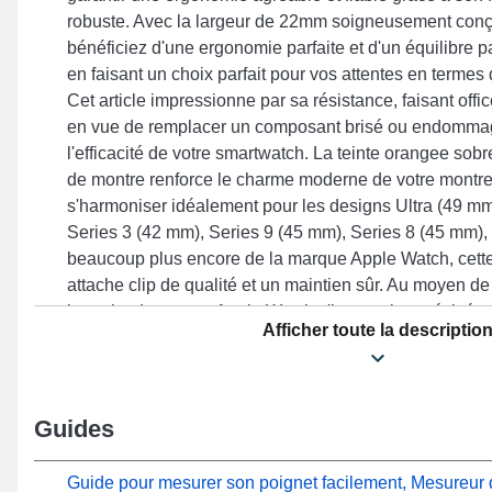
robuste. Avec la largeur de 22mm soigneusement conçu
bénéficiez d'une ergonomie parfaite et d'un équilibre par
en faisant un choix parfait pour vos attentes en termes 
Cet article impressionne par sa résistance, faisant offic
en vue de remplacer un composant brisé ou endommag
l'efficacité de votre smartwatch. La teinte orangee sobr
de montre renforce le charme moderne de votre montre
s'harmoniser idéalement pour les designs Ultra (49 mm
Series 3 (42 mm), Series 9 (45 mm), Series 8 (45 mm),
beaucoup plus encore de la marque Apple Watch, cette
attache clip de qualité et un maintien sûr. Au moyen d
bracelet de montre Apple Watch s'harmonise préciséme
Afficher toute la descriptio
variées de la marque.
Guides
Guide pour mesurer son poignet facilement, Mesureur d