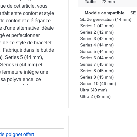
Taille
22 mm
e de cet article, vous
Modèle compatible
SE 
fait entre confort et style
SE 2e génération (44 mm)
de confort et d'élégance.
Series 1 (42 mm)
e d'une alternative idéale
Series 2 (42 mm)
é et perfectionner
Series 3 (42 mm)
e de ce style de bracelet
Series 4 (44 mm)
. Fabriqué dans le but de
Series 5 (44 mm)
), Series 5 (44 mm),
Series 6 (44 mm)
Series 7 (45 mm)
 Series 6 (44 mm) et
Series 8 (45 mm)
 fermeture intègre une
Series 9 (45 mm)
e sa polyvalence, ce
Series 10 (46 mm)
nt à des références
Ultra (49 mm)
n
Ultra 2 (49 mm)
e poignet offert