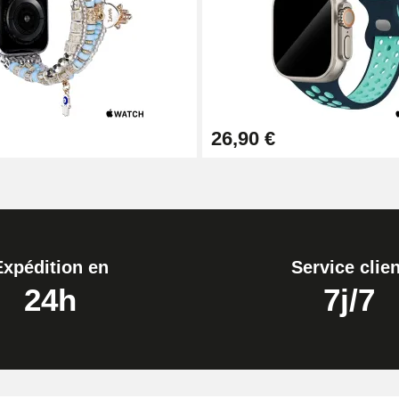
26,90 €
Expédition en
Service clien
24h
7j/7