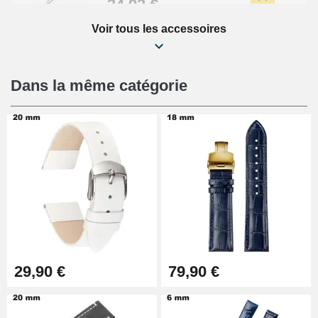
34,92 €
Voir tous les accessoires
Kit Réparation Montre Débutant
16,90 €
Dans la même catégorie
Pied à Coulisse Numérique
9,90 €
Pince à Poinçonner (pince trou)
57,42 €
Pince Trou pour Bracelet de
29,90 €
79,90 €
Montre
10,90 €