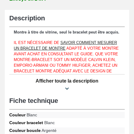
Description
Montre à titre de vitrine, seul le bracelet peut être acquis.
IL EST NÉCESSAIRE DE
SAVOIR COMMENT MESURER
UN BRACELET DE MONTRE
ADAPTÉ À VOTRE MONTRE
AVANT ACHAT EN CONSULTANT LE GUIDE. QUE VOTRE
MONTRE-BRACELET SOIT UN MODÈLE CALVIN KLEIN,
EMPORIO ARMANI OU TOMMY HILFIGER, ACHETEZ UN
BRACELET MONTRE ADÉQUAT AVEC LE DESIGN DE
L'HORLOGÈRE QUE VOUS DÉTENEZ AVEC CE
Afficher toute la description
TUTORIEL.
Le "Bracelet 16mm de montre Cuir véritable effet croco Blanc" est
à disposer à hauteur d'un boîtier de montre présentant un entre-
Fiche technique
corne d'une longueur de 16 mm seulement.
Fait de cuir véritable, ce bracelet représente une option
Couleur
Blanc
appropriée en vue du remplacement d'un bracelet montre
Couleur bracelet
Blanc
démodé ou brisé. De type ardillon, le fermoir d'aspect argenté
garantit un dispositif de fixation sûr et pratique. Disposez au
Couleur boucle
Argenté