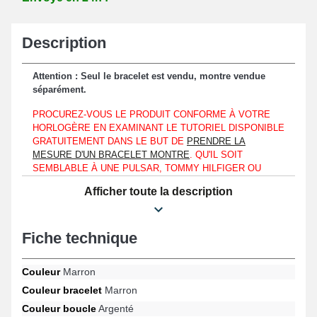
Description
Attention : Seul le bracelet est vendu, montre vendue
séparément.
PROCUREZ-VOUS LE PRODUIT CONFORME À VOTRE
HORLOGÈRE EN EXAMINANT LE TUTORIEL DISPONIBLE
GRATUITEMENT DANS LE BUT DE
PRENDRE LA
MESURE D'UN BRACELET MONTRE
. QU'IL SOIT
SEMBLABLE À UNE PULSAR, TOMMY HILFIGER OU
BIEN UNE HAMILTON, PROCUREZ-VOUS UN BRACELET
Afficher toute la description
SPÉCIFIQUE AU FORMAT DU GARDE-TEMPS QUI EST
EN VOTRE POSSESSION À L'AIDE DE CETTE NOTICE.
Il est incontournable d'assembler ce bracelet 24 mm montre cuir
Fiche technique
véritable marron sur un boîtier affichant un entrecorne d'une
longueur de 24 mm uniquement.
Couleur
Marron
Cet article est fait de cuir véritable et fait office d'un choix
Couleur bracelet
Marron
approprié destiné à remplacer un bracelet montre démodé ou
Couleur boucle
Argenté
usé. Un fermoir papillon d'aspect argenté assure une fixation