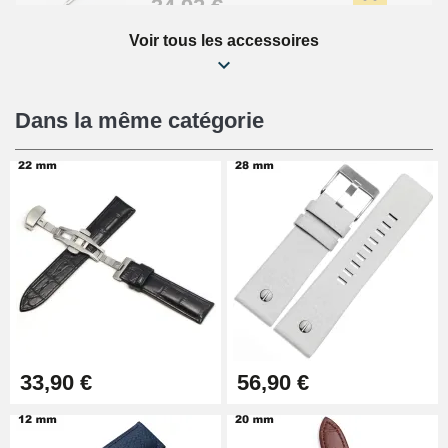
34,92 €
Voir tous les accessoires
Kit Réparation Montre Débutant
16,90 €
Dans la même catégorie
Pied à Coulisse Numérique
9,90 €
Pince à Poinçonner (pince trou)
57,42 €
Pince Trou pour Bracelet de
33,90 €
56,90 €
Montre
10,90 €