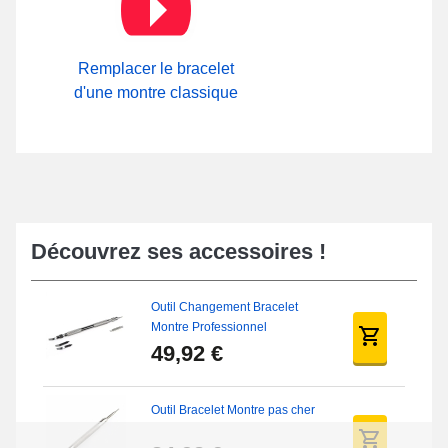
catégorie
Outil de démontage rapide pas cher
. Un fermoir
papillon de très bonne facture est installé sur ce type de bracelet
pour montre constitué à l'aide de cuir véritable. Sur notre
boutique, notre rubrique
Boucle ardillon
présente une large
Remplacer le bracelet
gamme de fermoirs à disposition.
d'une montre classique
Découvrez ses accessoires !
Outil Changement Bracelet
Montre Professionnel
49,92 €
Outil Bracelet Montre pas cher