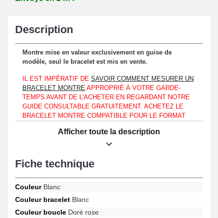
Description
Montre mise en valeur exclusivement en guise de
modèle, seul le bracelet est mis en vente.
IL EST IMPÉRATIF DE
SAVOIR COMMENT MESURER UN
BRACELET MONTRE
APPROPRIÉ À VOTRE GARDE-
TEMPS AVANT DE L'ACHETER EN REGARDANT NOTRE
GUIDE CONSULTABLE GRATUITEMENT. ACHETEZ LE
BRACELET MONTRE COMPATIBLE POUR LE FORMAT
DE L'HORLOGÈRE QUE VOUS DÉTENEZ AU MOYEN DE
Afficher toute la description
CETTE MÉTHODE, QUE VOTRE MONTRE CLASSIQUE
SOIT SEMBLABLE À UNE TOMMY HILFIGER, SKAGEN
OU ÉGALEMENT UNE EMPORIO ARMANI.
Fiche technique
Combinable exclusivement à un entre-corne avec un boîtier
d'une largeur de 14mm.
Couleur
Blanc
Le produit croco représente une alternative optimale pour
Couleur bracelet
Blanc
remplacer un bracelet de montre usagé ou cassé étant composé
Couleur boucle
Doré rose
de cuir véritable. De type ardillon, l'attache doré rose garantit une