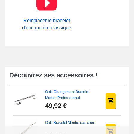
outil bracelet montre pas cher
provenant de la catégorie
outil
bracelet montre pas cher
. Manufacturé au moyen de cuir
véritable, cette gamme de bracelets croco pour montre compte un
fermoir ardillon de très bonne facture. Au cœur de notre zone
Remplacer le bracelet
Attache Bracelet Montre
sur notre boutique de bracelet de
d'une montre classique
montre, il est possible de parcourir toutes les attaches en option
ou dans notre zone
Boucle ardillon
sur notre boutique en ligne.
Découvrez ses accessoires !
Outil Changement Bracelet
Montre Professionnel
49,92 €
Outil Bracelet Montre pas cher