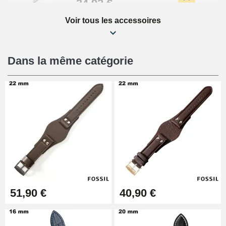
34,92 €
Voir tous les accessoires
Kit Réparation Montre Débutant
16,90 €
Dans la même catégorie
Pied à Coulisse Numérique
9,90 €
Pince à Poinçonner (pince trou)
57,42 €
Pince Trou pour Bracelet de
51,90 €
40,90 €
Montre
10,90 €