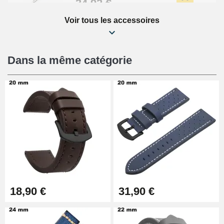
34,92 €
Voir tous les accessoires
Kit Réparation Montre Débutant
16,90 €
Dans la même catégorie
Pied à Coulisse Numérique
9,90 €
Pince à Poinçonner (pince trou)
57,42 €
Pince Trou pour Bracelet de
18,90 €
31,90 €
Montre
10,90 €