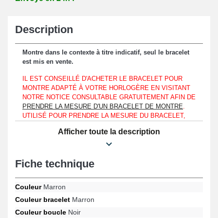
Description
Montre dans le contexte à titre indicatif, seul le bracelet
est mis en vente.
IL EST CONSEILLÉ D'ACHETER LE BRACELET POUR
MONTRE ADAPTÉ À VOTRE HORLOGÈRE EN VISITANT
NOTRE NOTICE CONSULTABLE GRATUITEMENT AFIN DE
PRENDRE LA MESURE D'UN BRACELET DE MONTRE
.
UTILISÉ POUR PRENDRE LA MESURE DU BRACELET,
CE PROCESSUS EST UTILISÉ AFIN DE CHOISIR LE
Afficher toute la description
BRACELET DE MONTRE ADAPTÉ QUE VOTRE MONTRE
CLASSIQUE RESSEMBLE À UNE SEIKO, DIESEL OU
DANIEL WELLINGTON.
Fiche technique
Le bracelet pour montre est à équiper à hauteur d'un boîtier d'une
montre affichant un entrecorne d'une longueur de 22mm
Couleur
Marron
strictement.
Couleur bracelet
Marron
Parfait pour changer un bracelet pour montre usé ou
Couleur boucle
Noir
endommagé, le bracelet pour montre est conçu en cuir