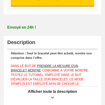
Envoyé en 24h !
Description
Attention : Seul le bracelet peut être acheté, montre non
comprise dans l'offre.
DANS LE BUT DE
PRENDRE LA MESURE D'UN
BRACELET MONTRE
CONFORME À VOTRE MONTRE,
TESTEZ LE TUTORIEL. EMPLOYÉ DANS LE BUT
D'ÉVALUER LA TAILLE D'UN BRACELET, CE MODE
D'EMPLOI EST EMPLOYÉ AFIN DE CHOISIR LE
BRACELET POUR MONTRE COMPATIBLE QUE VOTRE
Afficher toute la description
MONTRE CLASSIQUE SOIT DE TYPE INVICTA, SKAGEN
OU ÉGALEMENT UNE OOZOO.