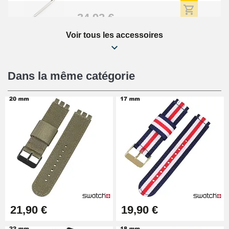
34,92 €
Voir tous les accessoires
Kit Réparation Montre Débutant
16,90 €
Dans la même catégorie
Pied à Coulisse Numérique
9,90 €
Kit Horlogerie Débutant
26,90 €
Boîte Pompe Bracelet Montre -
21,90 €
19,90 €
Diamètre 1,50 mm - 8 à 25 mm