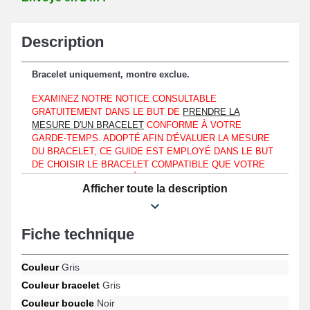
Description
Bracelet uniquement, montre exclue.
EXAMINEZ NOTRE NOTICE CONSULTABLE
GRATUITEMENT DANS LE BUT DE
PRENDRE LA
MESURE D'UN BRACELET
CONFORME À VOTRE
GARDE-TEMPS. ADOPTÉ AFIN D'ÉVALUER LA MESURE
DU BRACELET, CE GUIDE EST EMPLOYÉ DANS LE BUT
DE CHOISIR LE BRACELET COMPATIBLE QUE VOTRE
MONTRE RESSEMBLE À UNE EMPORIO ARMANI, HUGO
Afficher toute la description
BOSS OU BIEN UNE DIESEL.
Combinable uniquement à un entrecorne à un boîtier de 20mm.
Fiche technique
Ce bracelet pour montre est fabriqué en nylon et constitue un
choix optimal pour changer un bracelet montre cassé ou usagé.
Adapté afin d'offrir un système de fixation efficace et rapide, le
Couleur
Gris
fermoir ardillon d'aspect noir est présent. Posez à hauteur d'un
Couleur bracelet
Gris
boîtier, le Bracelet Gris Nylon 20mm pour montre au moyen de
tiges pour montre de 20mm. Une anse droite se situe à la fin du
Couleur boucle
Noir