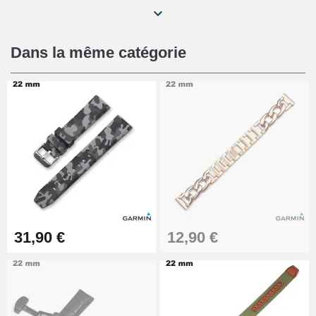
Extracteur de Bracelet de
Montre Facile
17,90 €
Dans la même catégorie
31,90 €
12,90 €