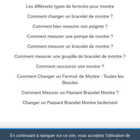
Les différents types de fermoirs pour montre
Comment changer un bracelet de montre ?
Comment bien mesurer son poignet ?
Comment mesurer une pompe de montre ?
Comment mesurer un bracelet de montre ?
Comment mesurer une goupille de bracelet de montre ?
Comment raccourcir une montre ?
Comment Changer un Fermoir de Montre - Toutes les
Boucles
Comment Mesurer un Passant Bracelet Montre ?
Changer un Passant Bracelet Montre facilement
Bracelet-de-montre.com
© 2026
Tous droits réservés
-
SIRET
:
En continuant à naviguer sur ce site, vous acceptez l'utilisation de