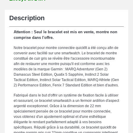
Description
Attention : Seul le bracelet est mis en vente, montre non
comprise dans l'offre.
Notre bracelet pour montre connectée quickfit a été conçu afin de
convenir avec facilité sur une smartwatch. Le bracelet de montre
constitué de cuir gris se révèle être l'accessoire incontournable
afin de restaurer une montre puisqu'il est conforme avec les
modèles de la marque Garmin : MARQ Adventurer (Gen 2)
Damascus Steel Edition, Quatix 5 Sapphire, Instinct 2 Solar
Tactical Edition, Instinct Solar Tactical Edition, MARQ Athlete (Gen
2) Performance Edition, Fenix 7 Standard Edition et bien d'autres.
Fabriqué dans le but d'offrir un système de fixation facile à utiliser
et rassurant, ce bracelet smartwatch a un fermoir ardillon d'aspect
argenté exceptionnel. Grâce à la dimension de 22 mm
spécialement pensée de ce bracelet pour montre connectée,
vous obtenez d'un ajustement optimal et d'une esthétique
élégante le rendant parfaitement adapté à vos besoins
spécifiques. Réputé grâce à sa durabilité, ce bracelet quickfit de
montre garmin gris cuir 22mm constitue un compromis intelligent