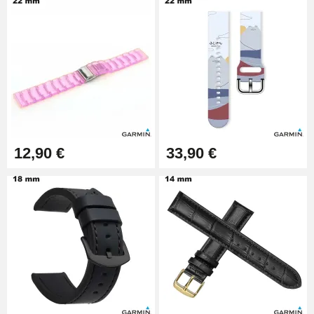
Pied à Coulisse Numérique
9,90 €
Pince à Poinçonner (pince trou)
57,42 €
Pince Trou pour Bracelet de
12,90 €
33,90 €
Montre
10,90 €
Kit Horlogerie Débutant
26,90 €
Boîte Pompe Bracelet Montre -
Diamètre 1,50 mm - 8 à 25 mm