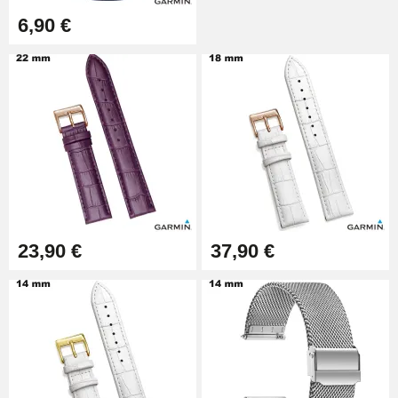
Outil Bracelet Montre pas cher
6,90 €
34,92 €
Kit pour Raccourcir Bracelet
Montre
7,90 €
Kit Réparation Montre Débutant
16,90 €
23,90 €
37,90 €
Pied à Coulisse Numérique
9,90 €
Kit Horlogerie Débutant