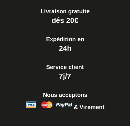
Livraison gratuite
Extracteur de Bracelet de
dés 20€
Montre Facile
17,90 €
Expédition en
24h
Service client
7j/7
Nous acceptons
& Virement