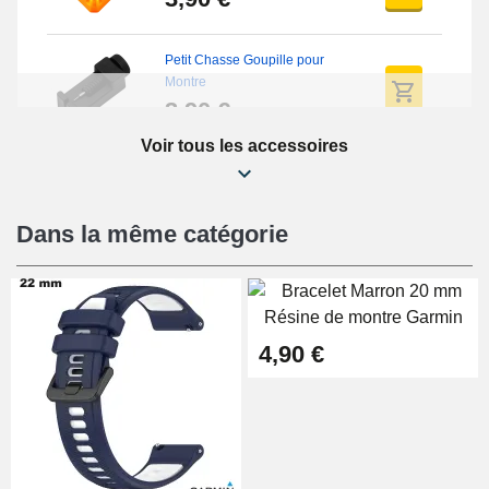
Petit Chasse Goupille pour
Montre
3,90 €
Voir tous les accessoires
Chasses Goupille Long Montre
0.7/0.8/0.9/1.0mm
19,08 €
Dans la même catégorie
Chasse-Goupille Montre
4,90 €
4,90 €
Outil Changement Bracelet
Montre Professionnel
49,92 €